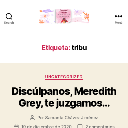
Search
Menú
Sucursal
Fauces
Etiqueta:
tribu
Categorías
UNCATEGORIZED
Discúlpanos, Meredith
Grey, te juzgamos…
Por
Samanta Chávez Jiménez
Autor
de
en
19 de diciembre de 2020
2 comentarios
Fecha