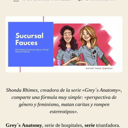
la
Discúl
de
entrada
Meredi
la
Grey,
entrada
te
juzga
Shonda Rhimes, creadora de la serie «Grey´s Anatomy»,
comparte una fórmula muy simple: «perspectiva de
género y feminismo, matan caritas y rompen
estereotipos».
Grey´s Anatomy
, serie de hospitales,
serie
triunfadora.