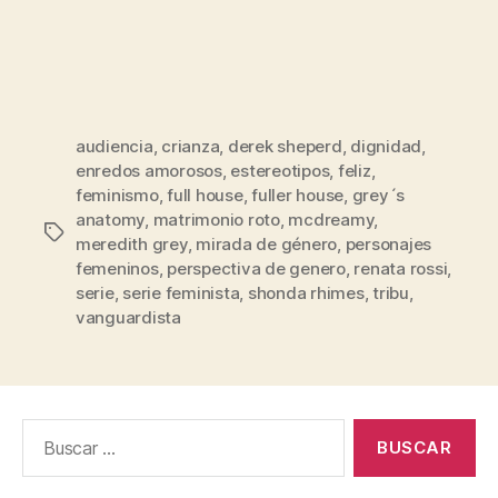
audiencia
,
crianza
,
derek sheperd
,
dignidad
,
enredos amorosos
,
estereotipos
,
feliz
,
feminismo
,
full house
,
fuller house
,
grey´s
anatomy
,
matrimonio roto
,
mcdreamy
,
Etiquetas
meredith grey
,
mirada de género
,
personajes
femeninos
,
perspectiva de genero
,
renata rossi
,
serie
,
serie feminista
,
shonda rhimes
,
tribu
,
vanguardista
Buscar: