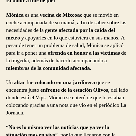
El dolor a flor de piel
Mónica
es una
vecina de Mixcoac
que se movió en
coche acompañada de su mamá, a fin de saber sobre las
necesidades de la
gente afectada por la caída del
metro
y apoyarles en lo que estuviera en sus manos. A
pesar de tener un problema de salud, Mónica se aplicó
para ir a poner una
ofrenda en honor a las víctimas
de
la tragedia, además de hacerlo acompañando a
miembros de la comunidad afectada
.
Un
altar
fue
colocado en una jardinera
que se
encuentra justo
enfrente de la estación Olivos
, del lado
donde está el Vips. Mónica se enteró de que lo estaban
colocando gracias a una nota que vio en el periódico La
Jornada.
“
No es lo mismo ver las noticias que ya ver la
situación más en vivo
”, por lo que llegaron con la