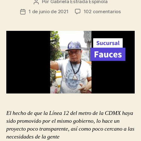
Por
Gabriela Estrada Espínola
Autor
de
en
1 de junio de 2021
102 comentarios
Fecha
la
La
de
entrada
línea
la
12,
entrada
un
proyecto
poco
transpar
y
poco
cercano
a
la
gente
El hecho de que la Línea 12 del metro de la CDMX haya
sido promovido por el mismo gobierno, lo hace un
proyecto poco transparente, así como poco cercano a las
necesidades de la gente