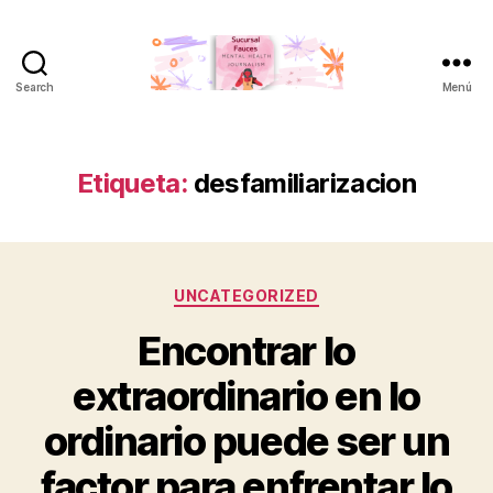
Search
Menú
Sucursal
Fauces
Etiqueta:
desfamiliarizacion
Categorías
UNCATEGORIZED
Encontrar lo
extraordinario en lo
ordinario puede ser un
factor para enfrentar lo