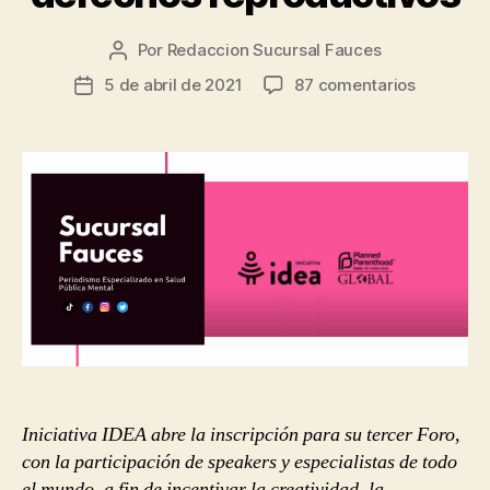
Por
Redaccion Sucursal Fauces
Autor
de
en
5 de abril de 2021
87 comentarios
Fecha
la
FORO
de
entrada
IDEA
la
2021:
entrada
creativid
innovaci
y
nuevos
medios
para
los
derechos
reproduct
Iniciativa IDEA abre la inscripción para su tercer Foro,
con la participación de speakers y especialistas de todo
el mundo, a fin de incentivar la creatividad, la