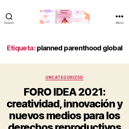
Search
Menú
Sucursal
Fauces
Etiqueta:
planned parenthood global
Categorías
UNCATEGORIZED
FORO IDEA 2021:
creatividad, innovación y
nuevos medios para los
derechos reproductivos