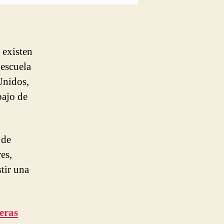
existen
 escuela
Unidos,
bajo de
 de
es,
tir una
eras