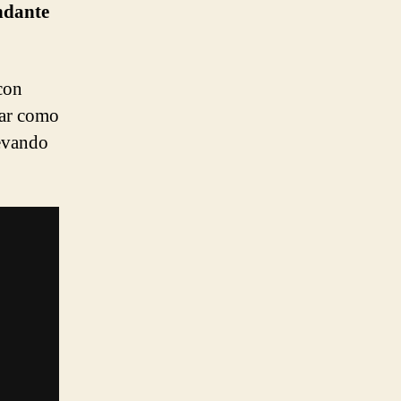
dante
con
jar como
levando