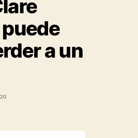
lare
é puede
rder a un
020