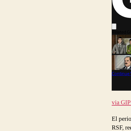
via GI
El peri
RSF, re