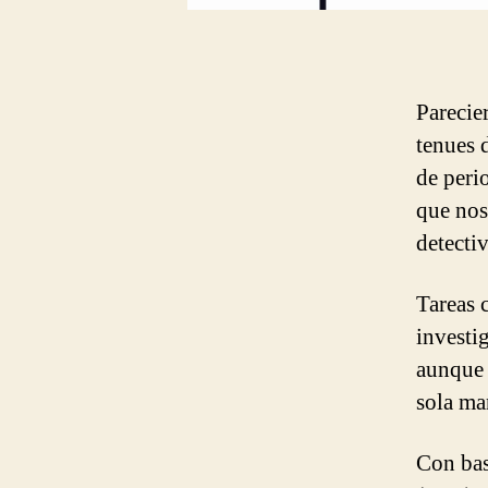
Parecie
tenues d
de peri
que nos
detecti
Tareas 
investi
aunque 
sola ma
Con bas