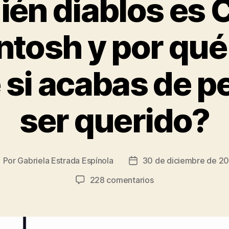
ién diablos es C
tosh y por qu
 si acabas de pe
ser querido?
Por
Gabriela Estrada Espínola
30 de diciembre de 2
utor
Fecha
e
de
en
228 comentarios
la
¿Quién
ntrada
entrada
diablos
es
Clare