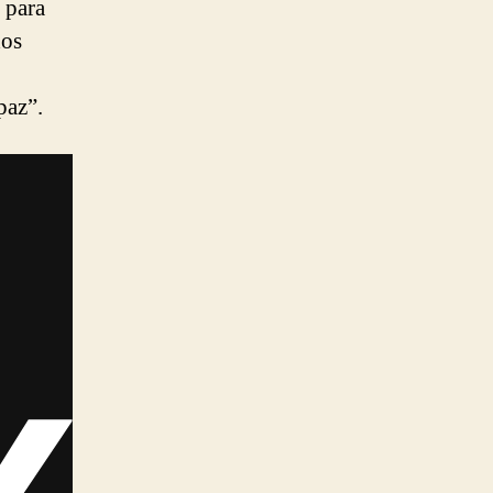
para
dos
paz”.