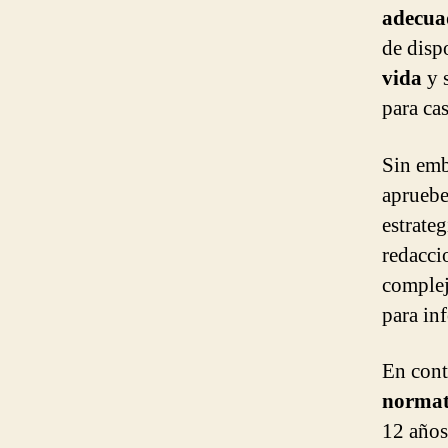
adecua
de disp
vida
y s
para ca
Sin emb
apruebe
estrateg
redacci
complej
para in
En contr
normat
12 años