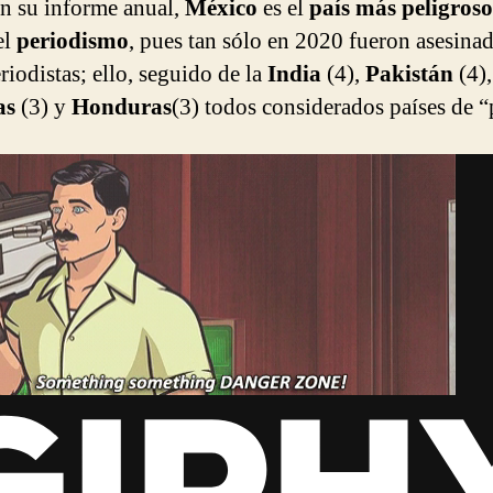
n su informe anual,
México
es el
país más peligroso
el
periodismo
, pues tan sólo en 2020 fueron asesina
iodistas; ello, seguido de la
India
(4),
Pakistán
(4),
as
(3) y
Honduras
(3) todos considerados países de “