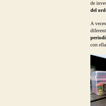
de inve
del ord
A veces
diferen
periodi
con ella