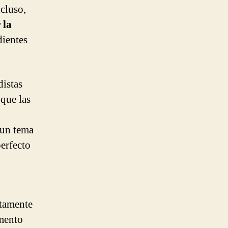
ncluso,
 la
dientes
distas
 que las
 un tema
erfecto
ctamente
amento