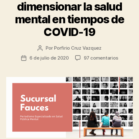
dimensionar la salud
mental en tiempos de
COVID-19
Por
Porfirio Cruz Vazquez
Autor
de
en
6 de julio de 2020
97 comentarios
Fecha
la
Estudios
de
entrada
de
la
opinión
entrada
pública,
potencial
herramie
para
dimensio
la
salud
mental