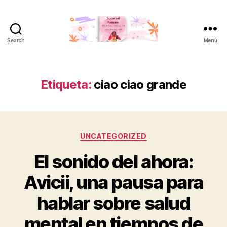
Search
Menú
Sucursal
Fauces
Etiqueta:
ciao ciao grande
Categorías
UNCATEGORIZED
El sonido del ahora:
Avicii, una pausa para
hablar sobre salud
mental en tiempos de