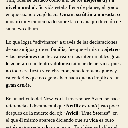
Tim, pues se destacó como uno de los
mejores dj´s a
nivel mundial
. Su vida estaba llena de planes, al grado
en que cuando viajó hacia
Oman
,
su última morada
, se
mostró muy emocionado sobre la cercana producción de
su nuevo álbum.
Lo que logra “adivinarse” a través de las declaraciones
de sus amigos y de su familia, fue que el mismo
ajetreo
y las
presiones
que le acarrearon las interminables giras,
le generaron un lento y doloroso ataque de nervios, pues
no todo era fiesta y celebración, sino también apuros y
calendarios que no agendaban nada que no implicara un
gran estrés
.
En un artículo del New York Times sobre Avicii se hace
referencia al documental que
Netflix
estrenó justo poco
después de la muerte del dj: “
Avicii: True Stories
”, en
el que él mismo aparece diciendo que su vida es puro
estrés y que seguro lo va a matar. También se habla del