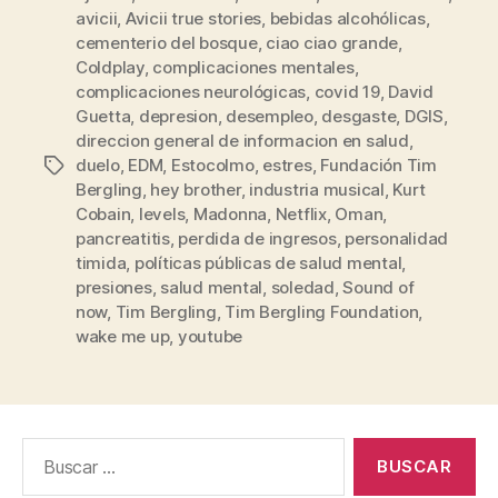
avicii
,
Avicii true stories
,
bebidas alcohólicas
,
cementerio del bosque
,
ciao ciao grande
,
Coldplay
,
complicaciones mentales
,
complicaciones neurológicas
,
covid 19
,
David
Guetta
,
depresion
,
desempleo
,
desgaste
,
DGIS
,
direccion general de informacion en salud
,
duelo
,
EDM
,
Estocolmo
,
estres
,
Fundación Tim
Etiquetas
Bergling
,
hey brother
,
industria musical
,
Kurt
Cobain
,
levels
,
Madonna
,
Netflix
,
Oman
,
pancreatitis
,
perdida de ingresos
,
personalidad
timida
,
políticas públicas de salud mental
,
presiones
,
salud mental
,
soledad
,
Sound of
now
,
Tim Bergling
,
Tim Bergling Foundation
,
wake me up
,
youtube
Buscar: