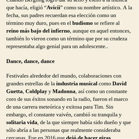
que hacía, eligió “
Avicii
” como su nombre artístico. A la
fecha, sus padres recuerdan esa elección como un
término muy duro, pues en el
budismo
se refiere al
reino más bajo del infierno
, aunque en aquel entonces,
también lo vieron como un término que por su crudeza
representaba algo genial para un adolescente..
Dance, dance, dance
Festivales alrededor del mundo, colaboraciones con
grandes estrellas de la
industria musical
como
David
Guetta
,
Coldplay
y
Madonna
, así como un constante
coro de sus éxitos sonando en la radio, fueron el marco
de una carrera meteórica y exitosa para Tim. Sin
embargo, el constante vaivén, cambió su tranquila y
solitaria vida
, de la que siempre había sido dueño y que
sólo abría a las personas que realmente consideraba
cercanas. Fue en 2016 que
dejó de hacer giras
.