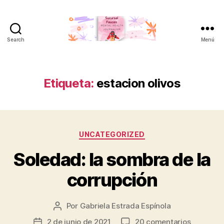
Search
Menú
Sucursal
Fauces
Etiqueta:
estacion olivos
Categorías
UNCATEGORIZED
Soledad: la sombra de la
corrupción
Por
Gabriela Estrada Espínola
Autor
de
en
2 de junio de 2021
20 comentarios
Fecha