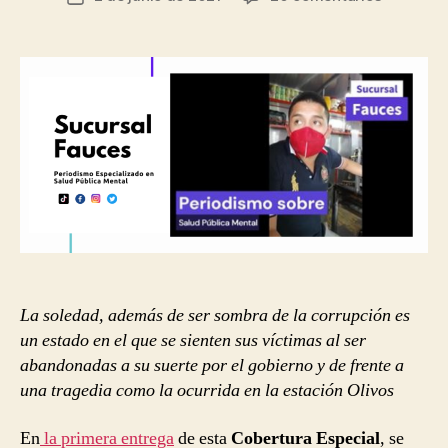
la
Soledad:
de
entrada
la
la
sombra
entrada
de
la
corrupci
La soledad, además de ser sombra de la corrupción es
un estado en el que se sienten sus víctimas al ser
abandonadas a su suerte por el gobierno y de frente a
una tragedia como la ocurrida en la estación Olivos
En
la primera entrega
de esta
Cobertura Especial
, se