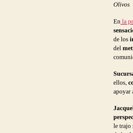
Olivos
En
la p
sensaci
de los
i
del
me
comunid
Sucurs
ellos,
c
apoyar 
Jacque
perspec
le traj