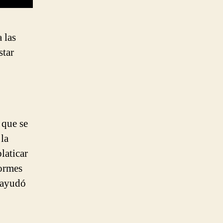
 las
star
que se
la
laticar
ormes
e ayudó