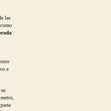
de las
í como
orada
 entre
os a
 su
 metro,
 parte