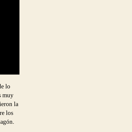
e lo
es muy
ieron la
re los
vagón.