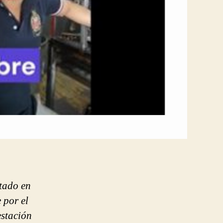
tado en
 por el
estación