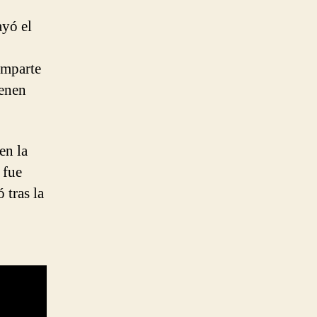
ayó el
omparte
ienen
en la
 fue
 tras la