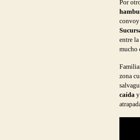
Por otr
hambu
convoy
Sucurs
entre l
mucho q
Familia
zona cu
salvagu
caída
y
atrapad