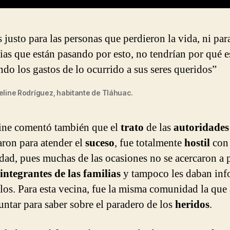
 justo para las personas que perdieron la vida, ni para
ias que están pasando por esto, no tendrían por qué e
do los gastos de lo ocurrido a sus seres queridos”
line Rodríguez, habitante de Tláhuac.
ine comentó también que el
trato
de las
autoridades
aron para atender el
suceso
, fue totalmente
hostil
con 
ad, pues muchas de las ocasiones no se acercaron a p
integrantes de las familias
y tampoco les daban inf
llos. Para esta vecina, fue la misma comunidad la qu
untar para saber sobre el paradero de los
heridos
.