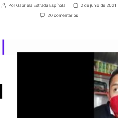
Por
Gabriela Estrada Espínola
2 de junio de 2021
Autor
Fecha
de
de
en
20 comentarios
la
la
Soledad:
entrada
entrada
la
sombra
de
la
corrupción