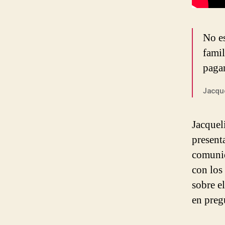
No es
famil
pagan
Jacque
Jacquel
present
comunid
con los
sobre e
en preg