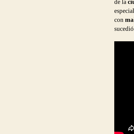
de la
c
especia
con
mal
sucedió