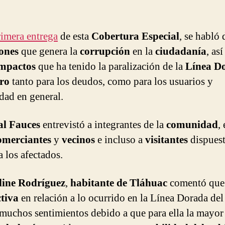
rimera entrega
de esta
Cobertura Especial
, se habló 
ones
que genera la
corrupción
en la
ciudadanía
, as
mpactos
que ha tenido la paralización de la
Línea D
tro
tanto para los deudos, como para los usuarios y
ad en general.
al Fauces
entrevistó a integrantes de la
comunidad
,
omerciantes
y
vecinos
e incluso a
visitantes
dispuest
a los afectados.
line Rodríguez
,
habitante de Tláhuac
comentó que
tiva
en relación a lo ocurrido en la Línea Dorada del
o muchos sentimientos debido a que para ella la mayor