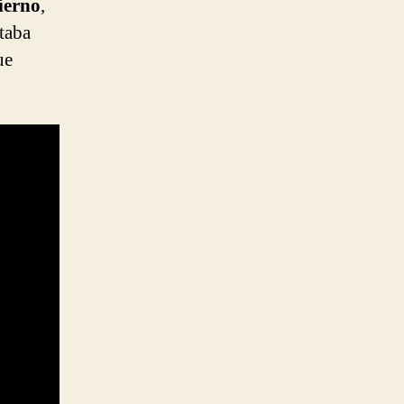
ierno
,
taba
ue