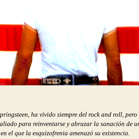
la
reinvención
y
la
sanación
en
escena
pringsteen, ha vivido siempre del rock and roll, pero 
 aliado para reinventarse y abrazar la sanación de u
en el que la esquizofrenia amenazó su existencia.