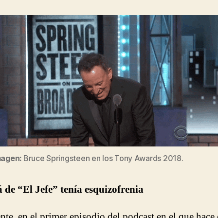
magen:
Bruce Springsteen en los Tony Awards 2018.
 de “El Jefe” tenía esquizofrenia
nte, en el primer episodio del podcast en el que hace