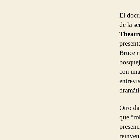
El docu
de la s
Theatr
present
Bruce n
bosquejo
con una
entrevi
dramáti
Otro dat
que “ro
presenc
reinven