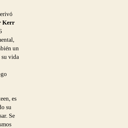
derivó
 Kerr
6
ental,
mbién un
e su vida
ogo
teen, es
do su
sar. Se
ismos