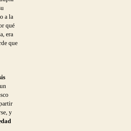
su
o a la
or qué
a, era
arde que
sis
 un
isco
partir
se, y
edad