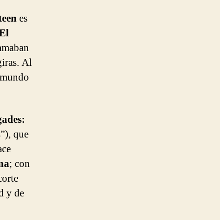
teen
es
El
lamaban
iras. Al
o mundo
ades:
”), que
ace
ma
; con
corte
d y de