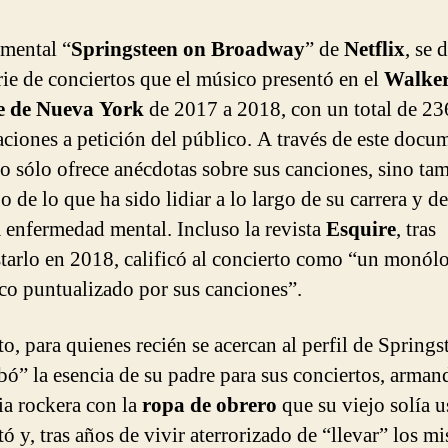
mental “
Springsteen on Broadway
” de
Netflix
, se 
erie de conciertos que el músico presentó en el
Walker
e de Nueva York
de 2017 a 2018, con un total de 23
aciones a petición del público. A través de este docum
o sólo ofrece anécdotas sobre sus canciones, sino ta
 de lo que ha sido lidiar a lo largo de su carrera y d
 enfermedad mental. Incluso la revista
Esquire
, tras
starlo en 2018, calificó al concierto como “un monól
co puntualizado por sus canciones”.
o, para quienes recién se acercan al perfil de Springs
bó” la esencia de su padre para sus conciertos, arman
ia rockera con la
ropa de obrero
que su viejo solía u
tó y, tras años de vivir aterrorizado de “llevar” los m