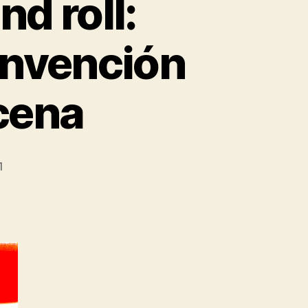
nd roll:
einvención
scena
1