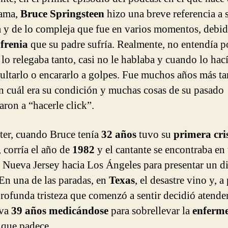
ama,
Bruce Springsteen
hizo una breve referencia a 
a y de lo compleja que fue en varios momentos, debid
frenia
que su padre sufría. Realmente, no entendía p
lo relegaba tanto, casi no le hablaba y cuando lo hací
sultarlo o encararlo a golpes. Fue muchos años más t
n cuál era su condición y muchas cosas de su pasado
ron a “hacerle click”.
nter, cuando Bruce tenía
32 años
tuvo su
primera cri
, corría el año de
1982
y el cantante se encontraba en
e Nueva Jersey hacia Los Ángeles para presentar un d
En una de las paradas, en
Texas
, el desastre vino y, a 
profunda tristeza que comenzó a sentir decidió atender
eva
39 años medicándose
para sobrellevar la
enferm
l
que padece.