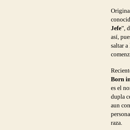
Origina
conocid
Jefe
”, 
así, pu
saltar 
comenzó
Recient
Born i
es el n
dupla c
aun con
persona
raza.