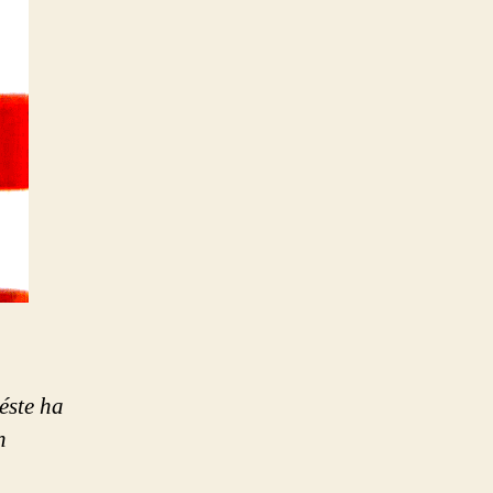
éste ha
n