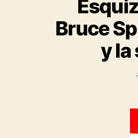
Esquizo
Bruce Spr
y la