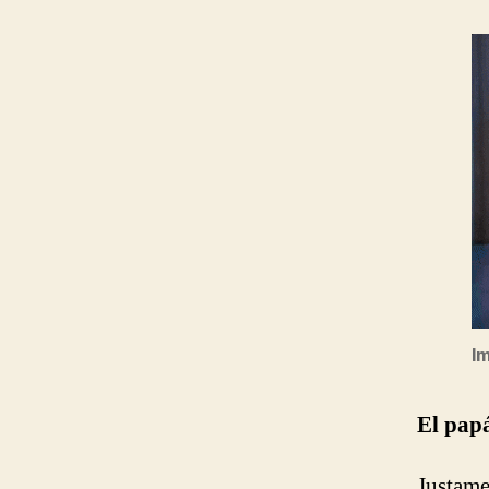
I
El papá
Justame