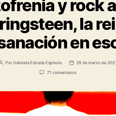
frenia y rock a
ingsteen, la r
 sanación en e
Por
Gabriela Estrada Espínola
29 de marzo de 202
Autor
Fecha
de
de
en
71 comentarios
la
la
Esquizofrenia
entrada
entrada
y
rock
and
roll:
Bruce
Springsteen,