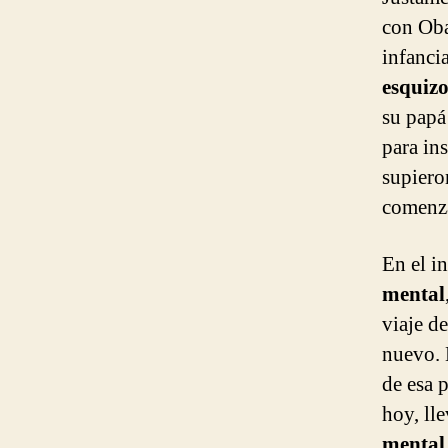
con Ob
infanci
esquizo
su papá 
para in
supiero
comenza
En el i
mental
viaje d
nuevo. 
de esa 
hoy, ll
menta