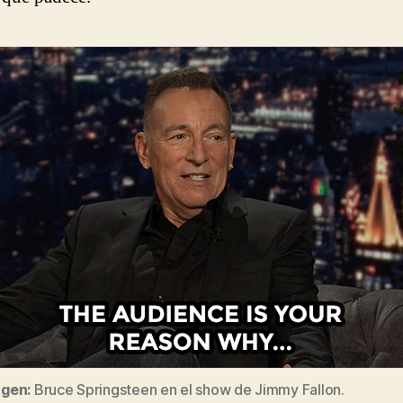
gen:
Bruce Springsteen en el show de Jimmy Fallon.