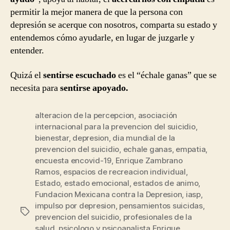
permitir la mejor manera de que la persona con
depresión se acerque con nosotros, comparta su estado y
entendemos cómo ayudarle, en lugar de juzgarle y
entender.
Quizá el
sentirse escuchado
es el “échale ganas” que se
necesita para
sentirse apoyado.
alteracion de la percepcion
,
asociación
internacional para la prevencion del suicidio
,
bienestar
,
depresion
,
dia mundial de la
prevencion del suicidio
,
echale ganas
,
empatia
,
encuesta encovid-19
,
Enrique Zambrano
Ramos
,
espacios de recreacion individual
,
Estado
,
estado emocional
,
estados de animo
,
Fundacion Mexicana contra la Depresion
,
iasp
,
impulso por depresion
,
pensamientos suicidas
,
Etiquetas
prevencion del suicidio
,
profesionales de la
salud
,
psicologo y psicoanalista Enrique