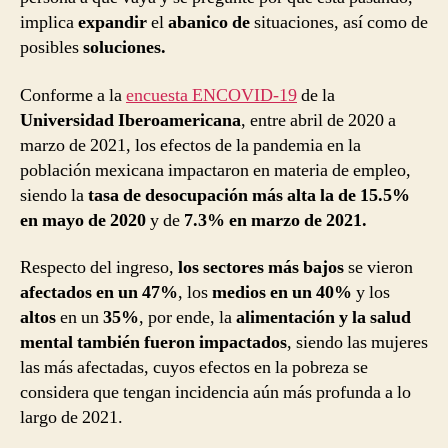
implica
expandir
el
abanico de
situaciones, así como de
posibles
soluciones.
Conforme a la
encuesta ENCOVID-19
de la
Universidad Iberoamericana
, entre abril de 2020 a
marzo de 2021, los efectos de la pandemia en la
población mexicana impactaron en materia de empleo,
siendo la
tasa de desocupación más alta la de 15.5%
en mayo de 2020
y de
7.3% en marzo de 2021.
Respecto del ingreso,
los sectores más bajos
se vieron
afectados en un 47%
, los
medios en un 40%
y los
altos
en un
35%
, por ende, la
alimentación y la salud
mental también fueron impactados
, siendo las mujeres
las más afectadas, cuyos efectos en la pobreza se
considera que tengan incidencia aún más profunda a lo
largo de 2021.