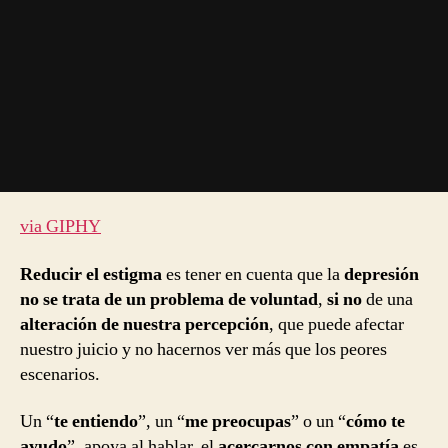
via GIPHY
Reducir el estigma
es tener en cuenta que la
depresión
no se trata de un problema de voluntad
,
si no
de una
alteración de nuestra percepción
, que puede afectar
nuestro juicio y no hacernos ver más que los peores
escenarios.
Un “
te entiendo
”, un “
me preocupas
” o un “
cómo te
ayudo
”, apoya al hablar, el
acercarnos con empatía
es