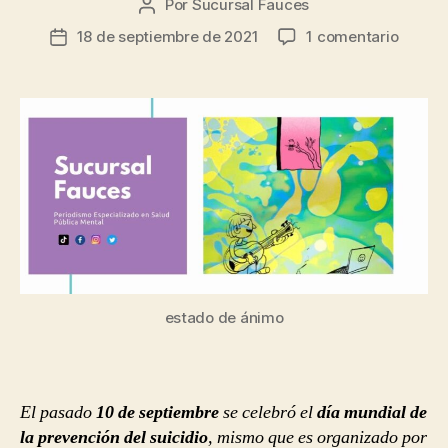
Por
Sucursal Fauces
Autor
de
en
18 de septiembre de 2021
1 comentario
Fecha
la
Frente
de
entrada
al
la
suicidi
entrada
echarl
ganas
no
sirve
de
nada
estado de ánimo
El pasado
10 de septiembre
se celebró el
día mundial de
la prevención del suicidio
, mismo que es organizado por