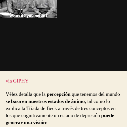
via GIPHY
Vélez detalla que la
percepción
que tenemos del mundo
se basa en nuestros estados de ánimo
, tal como lo
explica la Triada de Beck a través de tres conceptos en
los que cognitivamente un estado de depresión
puede
generar una visión
: