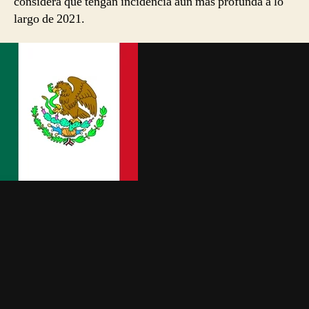
considera que tengan incidencia aún más profunda a lo
largo de 2021.