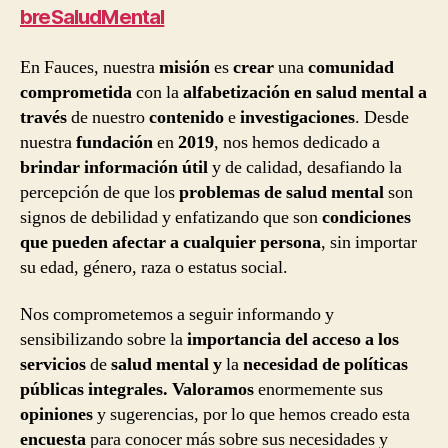
breSaludMental
En Fauces, nuestra
misión
es
crear
una
comunidad
comprometida
con la
alfabetización en salud mental a
través
de nuestro
contenido
e
investigaciones
. Desde
nuestra
fundación
en
2019
, nos hemos dedicado a
brindar información útil
y de calidad, desafiando la
percepción de que los
problemas de salud mental
son
signos de debilidad y enfatizando que son
condiciones
que pueden afectar a cualquier persona
, sin importar
su edad, género, raza o estatus social.
Nos comprometemos a seguir informando y
sensibilizando sobre la
importancia del acceso a los
servicios
de
salud mental
y
la
necesidad de políticas
públicas integrales. Valoramos
enormemente sus
opiniones
y sugerencias, por lo que hemos creado esta
encuesta
para conocer más sobre sus necesidades y