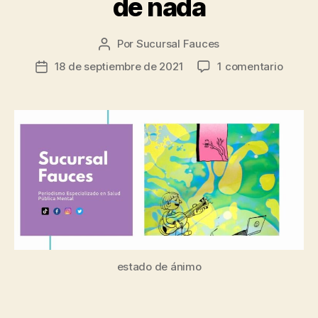
de nada
Por
Sucursal Fauces
Autor
de
en
18 de septiembre de 2021
1 comentario
Fecha
la
Frente
de
entrada
al
la
suicidi
entrada
echarl
ganas
no
sirve
de
nada
estado de ánimo