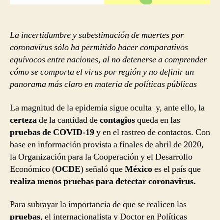
falta
de
pruebas
La incertidumbre y subestimación de muertes por
de
coronavirus sólo ha permitido hacer comparativos
COVID-
equívocos entre naciones, al no detenerse a comprender
19
cómo se comporta el virus por región y no definir un
panorama más claro en materia de políticas públicas
La magnitud de la epidemia sigue oculta y, ante ello, la
certeza
de la cantidad de
contagios
queda en las
pruebas de COVID-19
y en el rastreo de contactos. Con
base en información provista a finales de abril de 2020,
la Organización para la Cooperación y el Desarrollo
Económico (
OCDE
) señaló que
México
es el país que
realiza menos pruebas para detectar coronavirus.
Para subrayar la importancia de que se realicen las
pruebas
, el internacionalista y Doctor en Políticas