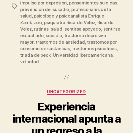
impulso por depresion
,
pensamientos suicidas
,
Etiquetas
prevencion del suicidio
,
profesionales de la
salud
,
psicologo y psicoanalista Enrique
Zambrano
,
psiquiatra Ricardo Velez
,
Ricardo
Velez
,
rutinas
,
salud
,
sentirse apoyado
,
sentirse
escuchado
,
suicidio
,
trastorno depresivo
mayor
,
trastornos de ansiedad
,
trastornos por
consumo de sustancias
,
trastornos psicoticos
,
triada de beck
,
Universidad Iberoamericana
,
voluntad
Categorías
UNCATEGORIZED
Experiencia
internacional apunta a
un regreso a la