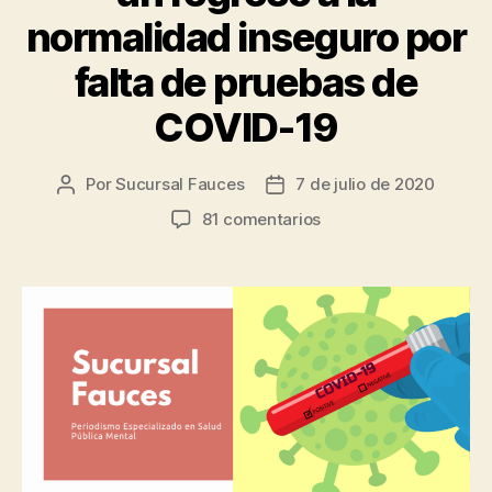
normalidad inseguro por
falta de pruebas de
COVID-19
Por
Sucursal Fauces
7 de julio de 2020
Autor
Fecha
de
de
en
81 comentarios
la
la
Experiencia
entrada
entrada
internacional
apunta
a
un
regreso
a
la
normalidad
inseguro
por