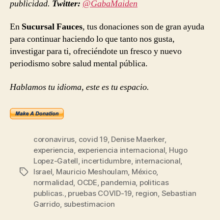
publicidad.
Twitter:
@GabaMaiden
En
Sucursal Fauces
, tus donaciones son de gran ayuda
para continuar haciendo lo que tanto nos gusta,
investigar para ti, ofreciéndote un fresco y nuevo
periodismo sobre salud mental pública.
Hablamos tu idioma, este es tu espacio.
coronavirus
,
covid 19
,
Denise Maerker
,
experiencia
,
experiencia internacional
,
Hugo
Lopez-Gatell
,
incertidumbre
,
internacional
,
Israel
,
Mauricio Meshoulam
,
México
,
Etiquetas
normalidad
,
OCDE
,
pandemia
,
politicas
publicas.
,
pruebas COVID-19
,
region
,
Sebastian
Garrido
,
subestimacion