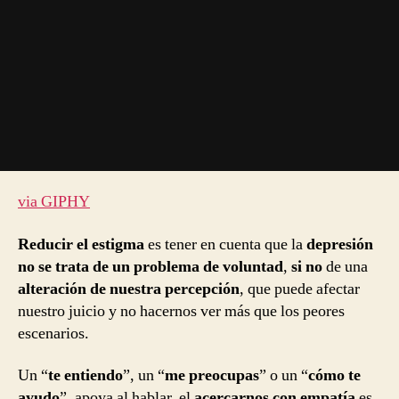
via GIPHY
Reducir el estigma
es tener en cuenta que la
depresión
no se trata de un problema de voluntad
,
si no
de una
alteración de nuestra percepción
, que puede afectar
nuestro juicio y no hacernos ver más que los peores
escenarios.
Un “
te entiendo
”, un “
me preocupas
” o un “
cómo te
ayudo
”, apoya al hablar, el
acercarnos con empatía
es