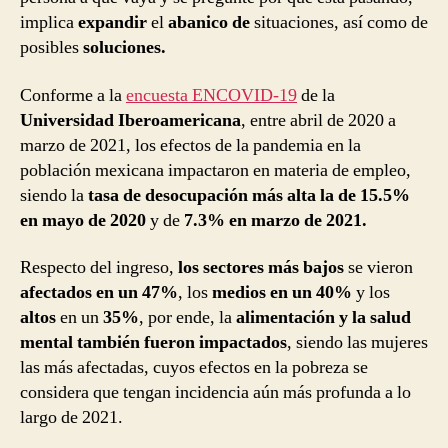
implica
expandir
el
abanico de
situaciones, así como de
posibles
soluciones.
Conforme a la
encuesta ENCOVID-19
de la
Universidad Iberoamericana
, entre abril de 2020 a
marzo de 2021, los efectos de la pandemia en la
población mexicana impactaron en materia de empleo,
siendo la
tasa de desocupación más alta la de 15.5%
en mayo de 2020
y de
7.3% en marzo de 2021.
Respecto del ingreso,
los sectores más bajos
se vieron
afectados en un 47%
, los
medios en un 40%
y los
altos
en un
35%
, por ende, la
alimentación y la salud
mental también fueron impactados
, siendo las mujeres
las más afectadas, cuyos efectos en la pobreza se
considera que tengan incidencia aún más profunda a lo
largo de 2021.