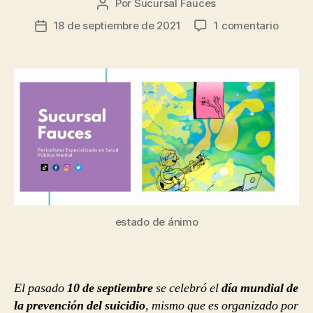
Por
Sucursal Fauces
Autor
de
en
18 de septiembre de 2021
1 comentario
Fecha
la
Frente
de
entrada
al
la
suicidi
entrada
echarl
ganas
no
sirve
de
nada
estado de ánimo
El pasado
10 de septiembre
se celebró el
día mundial de
la prevención del suicidio
, mismo que es organizado por