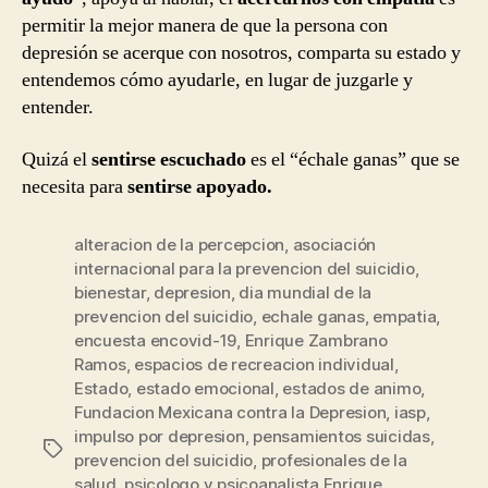
permitir la mejor manera de que la persona con
depresión se acerque con nosotros, comparta su estado y
entendemos cómo ayudarle, en lugar de juzgarle y
entender.
Quizá el
sentirse escuchado
es el “échale ganas” que se
necesita para
sentirse apoyado.
alteracion de la percepcion
,
asociación
internacional para la prevencion del suicidio
,
bienestar
,
depresion
,
dia mundial de la
prevencion del suicidio
,
echale ganas
,
empatia
,
encuesta encovid-19
,
Enrique Zambrano
Ramos
,
espacios de recreacion individual
,
Estado
,
estado emocional
,
estados de animo
,
Fundacion Mexicana contra la Depresion
,
iasp
,
impulso por depresion
,
pensamientos suicidas
,
Etiquetas
prevencion del suicidio
,
profesionales de la
salud
,
psicologo y psicoanalista Enrique