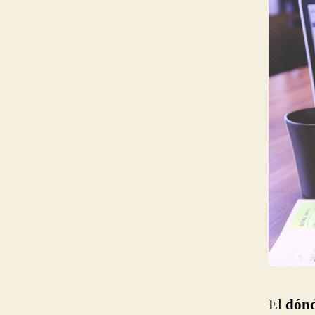
El
dónd