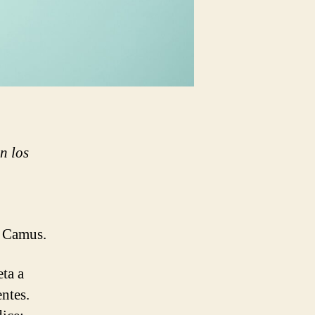
n los
t Camus.
eta a
ntes.