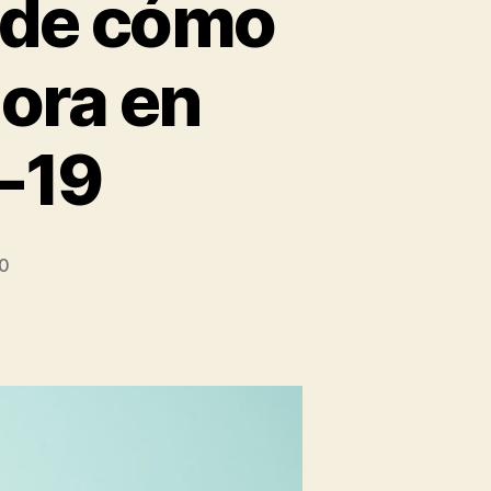
s de cómo
ora en
-19
20