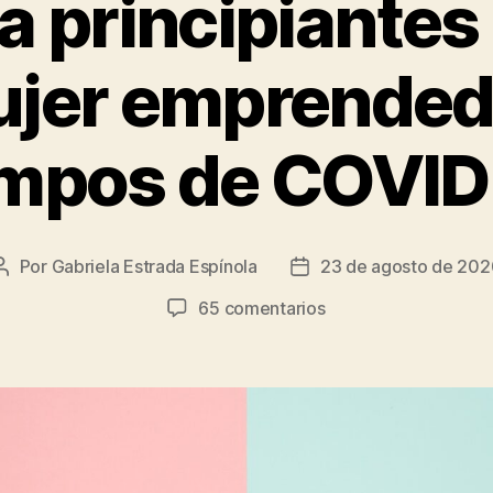
a principiante
ujer emprended
empos de COVID
Por
Gabriela Estrada Espínola
23 de agosto de 20
Autor
Fecha
de
de
en
65 comentarios
la
la
Guía
entrada
entrada
para
principiantes
de
cómo
ser
mujer