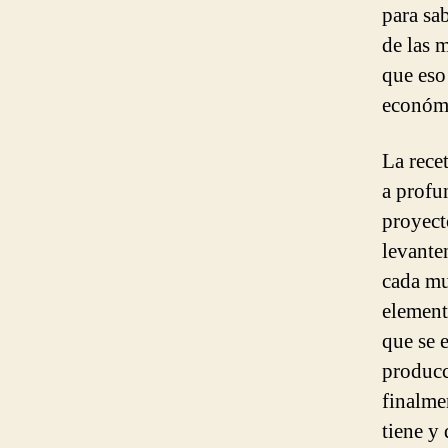
para sa
de las 
que eso
económi
La rece
a prof
proyect
levanten
cada mu
elemen
que se 
producci
finalme
tiene y 