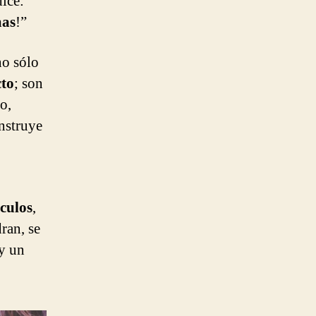
dice:
mas
!”
no sólo
to
; son
o,
nstruye
?
culos
,
ran, se
ay un