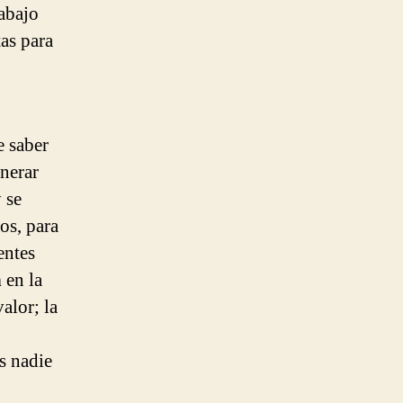
abajo
tas para
e saber
enerar
 se
os, para
entes
n
en la
alor; la
s nadie