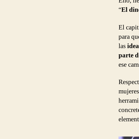
Ello, ll
“
El din
El capit
para qu
las
idea
parte d
ese cam
Respect
mujeres
herrami
concret
elemento