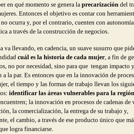
ber en qué momento se genera la
precarización
del tr
mujeres. Entonces el objetivo es contar con herramien
 no ocurra y, por el contrario, cuenten con autonomía
ca a través de la construcción de negocios.
ta va llevando, en cadencia, un suave susurro que pid
undidad
cuál es la historia de cada mujer
, a fin de g
os, no por necesidad, sino para que tengan impacto y
 a la par. Es entonces que en la
innovación de proces
jer, el tiempo y las formas de trabajo llevan los sigui
tos:
identificar las áreas vulnerables para la regió
encuentren; la innovación en procesos de cadenas de v
ón, la comercialización, la entrega de su trabajo y,
nte, el cambio, a través de ese producto único que má
que logra financiarse.