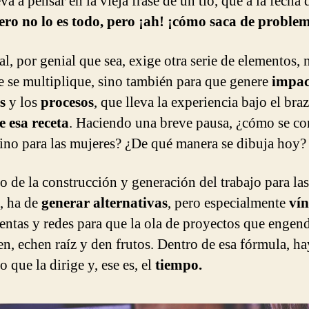
eva a pensar en la vieja frase de un tío, que a la fecha 
ero no lo es todo, pero ¡ah! ¡cómo saca de proble
al, por genial que sea, exige otra serie de elementos, 
e se multiplique, sino también para que genere
impac
s
y los
procesos
, que lleva la experiencia bajo el braz
e esa receta
. Haciendo una breve pausa, ¿cómo se co
ino para las mujeres? ¿De qué manera se dibuja hoy
o de la construcción y generación del trabajo para las
, ha de
generar alternativas
, pero especialmente
vín
entas y redes para que la ola de proyectos que engend
en, echen raíz y den frutos. Dentro de esa fórmula, h
 que la dirige y, ese es, el
tiempo.