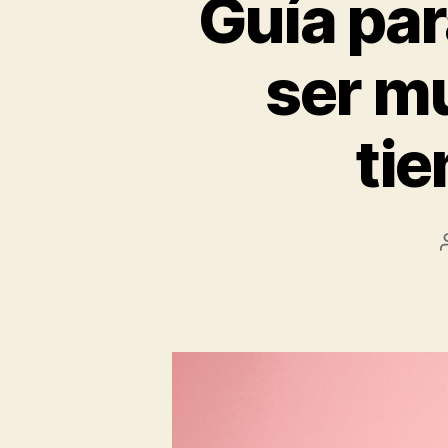
Guía par
ser m
ti