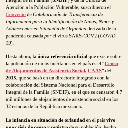
Integral de la Familia (
SNDIF
) y de la Unidad de
Atención a la Población Vulnerable, suscribieron el
Convenio
de
Colaboración de Transferencia de
Información para la Identificación de Niñas, Niños y
Adolescentes en Situación de Orfandad
derivada de la
pandemia causada
por
el virus SARS-COV2 (
COVID
19
).
Hasta ahora, la
única referencia oficial
que existe sobre
la población de niños huérfanos en el país es el “
Censo
de Alojamientos de Asistencia Social
,
CAAS
” del
2015
, que se basó en un directorio integrado con la
colaboración del Sistema Nacional para el Desarrollo
Integral de la Familia (SNDIF), en el que se censaron 4.7
mil millones de alojamientos de asistencia social en los
32 estados de la República mexicana.
La
infancia en situación de orfandad
en el país
vive
una crisis de censo y registro
de su población, hecho