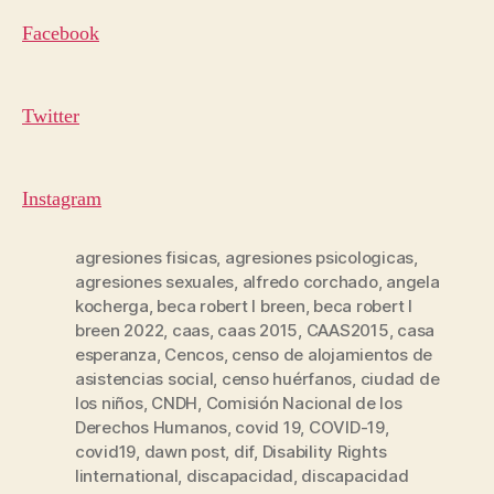
Facebook
Twitter
Instagram
agresiones fisicas
,
agresiones psicologicas
,
agresiones sexuales
,
alfredo corchado
,
angela
kocherga
,
beca robert l breen
,
beca robert l
breen 2022
,
caas
,
caas 2015
,
CAAS2015
,
casa
esperanza
,
Cencos
,
censo de alojamientos de
asistencias social
,
censo huérfanos
,
ciudad de
los niños
,
CNDH
,
Comisión Nacional de los
Derechos Humanos
,
covid 19
,
COVID-19
,
covid19
,
dawn post
,
dif
,
Disability Rights
Iinternational
,
discapacidad
,
discapacidad