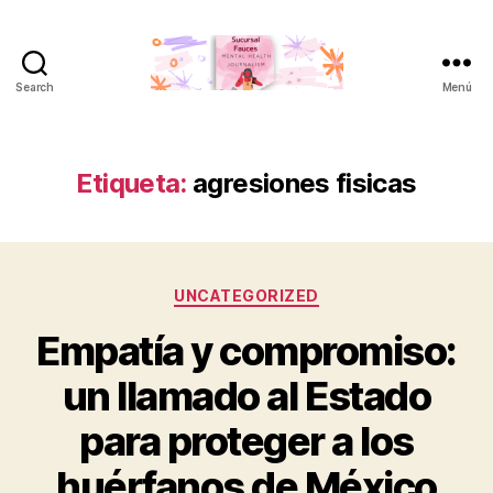
Search
Menú
Sucursal
Fauces
Etiqueta:
agresiones fisicas
Categorías
UNCATEGORIZED
Empatía y compromiso:
un llamado al Estado
para proteger a los
huérfanos de México