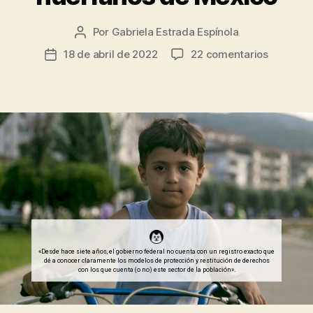
Por
Gabriela Estrada Espínola
Autor
de
en
18 de abril de 2022
22 comentarios
Fecha
la
Empatía
de
entrada
y
la
comprom
entrada
un
llamado
al
Estado
para
proteger
a
los
huérfano
de
«Desde hace siete años, el gobierno federal no cuenta con un registro exacto que
dé a conocer claramente los modelos de protección y restitución de derechos
México
con los que cuenta (o no) este sector de la población».