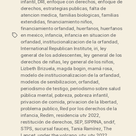
infantil
,
DRI
,
enfoque con derechos
,
enfoque de
derechos
,
estrategias publicas
,
falta de
atencion medica
,
familias biologicas
,
familias
extendidas
,
financiamiento niños
,
financiamiento orfandad
,
huerfanos
,
huerfanos
en mexico
,
infancia
,
infancia en situacion de
Etiquetas
orfandad
,
institucionalizacion de la orfandad
,
International Republican Institute
,
iri
,
ley
general de los adolescentes
,
ley general de los
derechos de niñas
,
ley general de los niños
,
Lizbeth Brizuela
,
magda bogin
,
mamá rosa
,
modelo de institucionalizacion de la orfandad
,
modelos de senibilizacion
,
orfandad
,
periodismo de testigo
,
periodismo sobre salud
pública mental
,
pobreza
,
pobreza infantil
,
privacion de comida
,
privacion de la libertad
,
problema publico
,
Red por los derechos de la
infancia
,
Redim
,
residencia utv 2022
,
restitución de derechos
,
SEP
,
SIPPINA
,
sndif
,
STPS
,
sucursal fauces
,
Tania Ramírez
,
The
Lancet
,
under the volcano
,
utv
,
utv 2022