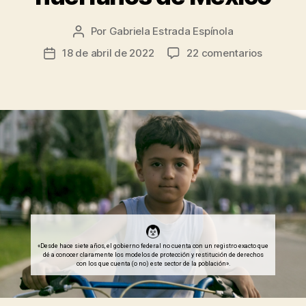
Por
Gabriela Estrada Espínola
Autor
de
en
18 de abril de 2022
22 comentarios
Fecha
la
Empatía
de
entrada
y
la
comprom
entrada
un
llamado
al
Estado
para
proteger
a
los
huérfano
de
«Desde hace siete años, el gobierno federal no cuenta con un registro exacto que
dé a conocer claramente los modelos de protección y restitución de derechos
México
con los que cuenta (o no) este sector de la población».