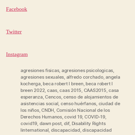
Facebook
Twitter
Instagram
agresiones fisicas
,
agresiones psicologicas
,
agresiones sexuales
,
alfredo corchado
,
angela
kocherga
,
beca robert l breen
,
beca robert l
breen 2022
,
caas
,
caas 2015
,
CAAS2015
,
casa
esperanza
,
Cencos
,
censo de alojamientos de
asistencias social
,
censo huérfanos
,
ciudad de
los niños
,
CNDH
,
Comisión Nacional de los
Derechos Humanos
,
covid 19
,
COVID-19
,
covid19
,
dawn post
,
dif
,
Disability Rights
Iinternational
,
discapacidad
,
discapacidad