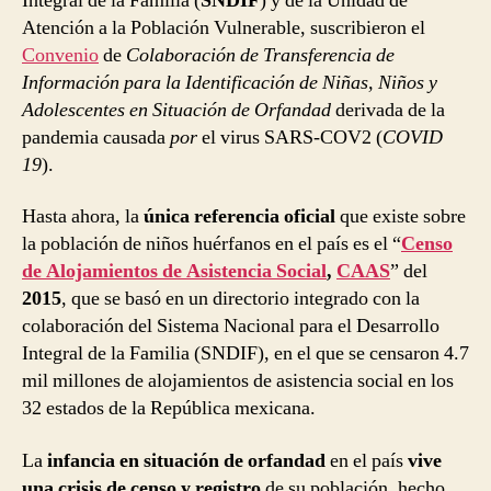
Integral de la Familia (
SNDIF
) y de la Unidad de
Atención a la Población Vulnerable, suscribieron el
Convenio
de
Colaboración de Transferencia de
Información para la Identificación de Niñas, Niños y
Adolescentes en Situación de Orfandad
derivada de la
pandemia causada
por
el virus SARS-COV2 (
COVID
19
).
Hasta ahora, la
única referencia oficial
que existe sobre
la población de niños huérfanos en el país es el “
Censo
de Alojamientos de Asistencia Social
,
CAAS
” del
2015
, que se basó en un directorio integrado con la
colaboración del Sistema Nacional para el Desarrollo
Integral de la Familia (SNDIF), en el que se censaron 4.7
mil millones de alojamientos de asistencia social en los
32 estados de la República mexicana.
La
infancia en situación de orfandad
en el país
vive
una crisis de censo y registro
de su población, hecho