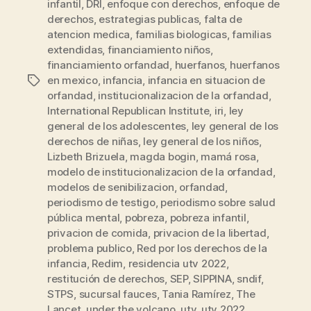
infantil
,
DRI
,
enfoque con derechos
,
enfoque de
derechos
,
estrategias publicas
,
falta de
atencion medica
,
familias biologicas
,
familias
extendidas
,
financiamiento niños
,
financiamiento orfandad
,
huerfanos
,
huerfanos
en mexico
,
infancia
,
infancia en situacion de
Etiquetas
orfandad
,
institucionalizacion de la orfandad
,
International Republican Institute
,
iri
,
ley
general de los adolescentes
,
ley general de los
derechos de niñas
,
ley general de los niños
,
Lizbeth Brizuela
,
magda bogin
,
mamá rosa
,
modelo de institucionalizacion de la orfandad
,
modelos de senibilizacion
,
orfandad
,
periodismo de testigo
,
periodismo sobre salud
pública mental
,
pobreza
,
pobreza infantil
,
privacion de comida
,
privacion de la libertad
,
problema publico
,
Red por los derechos de la
infancia
,
Redim
,
residencia utv 2022
,
restitución de derechos
,
SEP
,
SIPPINA
,
sndif
,
STPS
,
sucursal fauces
,
Tania Ramírez
,
The
Lancet
,
under the volcano
,
utv
,
utv 2022