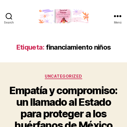
Search
Menú
Sucursal
Fauces
Etiqueta:
financiamiento niños
Categorías
UNCATEGORIZED
Empatía y compromiso:
un llamado al Estado
para proteger a los
huérfanos de México