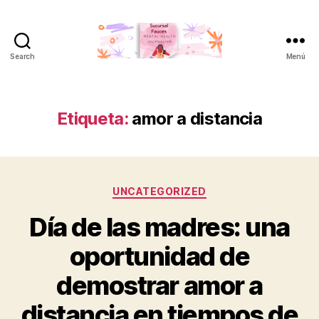
Search
Menú
Sucursal
Fauces
Etiqueta:
amor a distancia
Categorías
UNCATEGORIZED
Día de las madres: una
oportunidad de
demostrar amor a
distancia en tiempos de