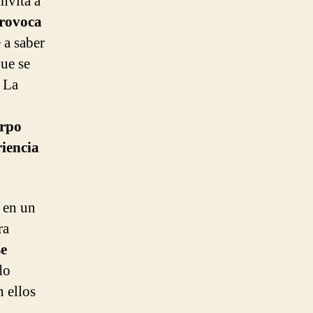
invita a
provoca
 a saber
que se
. La
erpo
iencia
s en un
ra
se
do
n ellos