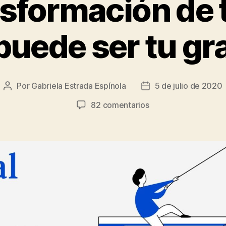
nsformación de t
uede ser tu gr
Por
Gabriela Estrada Espínola
5 de julio de 2020
Autor
Fecha
de
de
en
82 comentarios
la
la
En
entrada
entrada
la
transformación
de
tu
vida,
tu
cuerpo
puede
ser