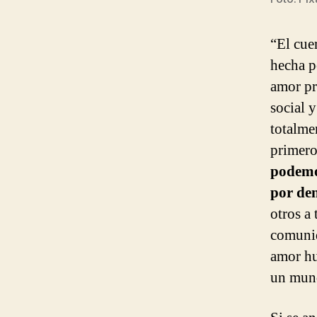
“El cue
hecha 
amor pr
social 
totalme
primero
podemos
por den
otros a
comunid
amor hu
un mund