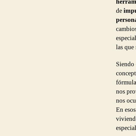
herrami
de
impu
person
cambios
especial
las que 
Siendo 
concept
fórmula
nos pro
nos ocu
En esos
viviend
especia