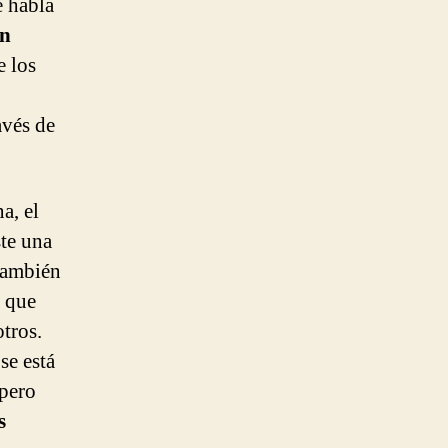
e habla
ón
e los
avés de
a, el
ste una
 también
o que
tros.
se está
pero
s