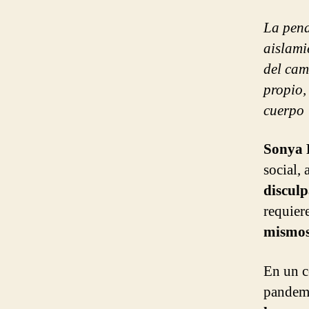
La pena,
aislami
del cam
propio,
cuerpo
Sonya 
social,
discul
requier
mismo
En un c
pandemi