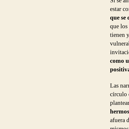
Si se an
estar c
que se 
que los
tienen y
vulnera
invitac
como u
positiv
Las nar
círculo
plantea
hermos
afuera 
mismos.