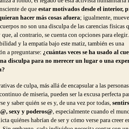
aliza a fondo, el legado de esta activista humanitaria 
onsciente de que
estar motivados desde el interior, 
quieran hacer más cosas afuera
; igualmente, mueve
 cuerpos no son una disculpa de las carencias físicas 
 que, al contrario, se cuenta con opciones para elegir
bilidad y la empatía bajo este matiz, también es una
ión a preguntarse:
¿cuántas veces se ha usado al cu
na disculpa para no merecer un lugar o una exper
a?
rativas de culpa, más allá de encapsular a las persona
 continuo de miseria, pueden ser la excusa perfecta pa
rse y saber quién se es y, de una vez por todas,
sentir
@, sexy y poderos@
, especialmente cuando el mun
dicta quiénes habrían de ser y cómo verse para creer e
 Sin embargo, cada individuo necesita contar con un