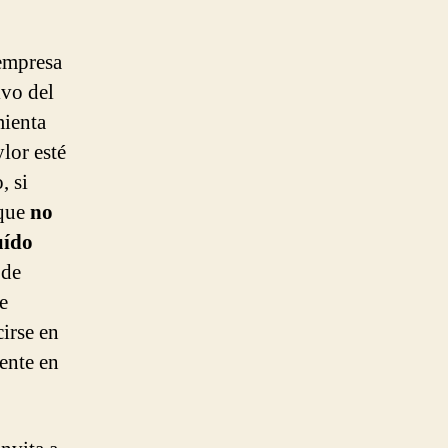
 empresa
ivo del
mienta
lor esté
, si
 que
no
uído
 de
e
irse en
ente en