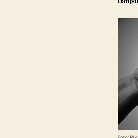
compon
Foto: Pix