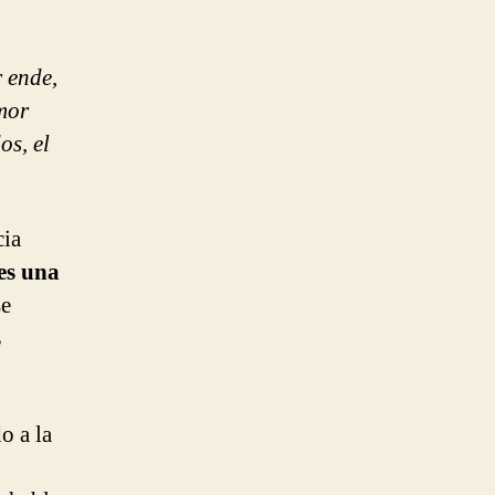
r ende,
amor
s, el
cia
es una
e
s
o a la