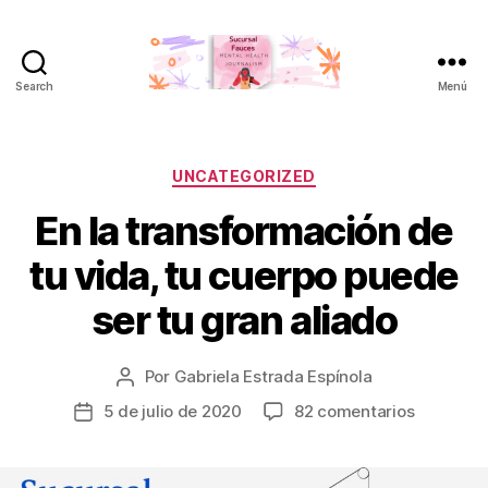
Search
Menú
Sucursal
Fauces
Categorías
UNCATEGORIZED
En la transformación de
tu vida, tu cuerpo puede
ser tu gran aliado
Por
Gabriela Estrada Espínola
Autor
de
en
5 de julio de 2020
82 comentarios
Fecha
la
En
de
entrada
la
la
transfor
entrada