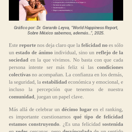
Gráfico por: Dr. Gerardo Leyva, "World Happiness Report,
Sobre México sabemos, además...", 2025.
Este
reporte
nos deja claro que la
felicidad
no
es sólo
un
estado de ánimo
individual, sino un
reflejo de la
sociedad
en la que vivimos. No basta con que cada
persona intente ser más feliz si las
condiciones
colectivas
no acompañan. La confianza en los demás,
la seguridad, la
estabilidad
económica y emocional, e
incluso la percepción que tenemos de nuestra
comunidad
, juegan un papel clave.
Más allá de celebrar un
décimo lugar
en el ranking,
es importante cuestionarnos
qué tipo de felicidad
estamos construyendo
. ¿Es una felicidad
sostenida
en
redes
cercanas, pero
desvinculada
de un sentido