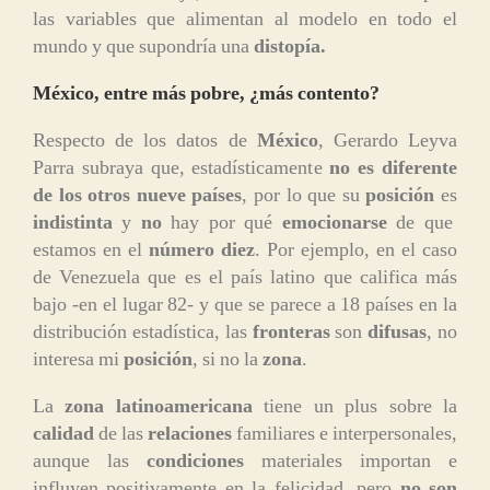
las variables que alimentan al modelo en todo el
mundo y que supondría una
distopía.
México, entre más pobre, ¿más contento?
Respecto de los datos de
México
, Gerardo Leyva
Parra subraya que, estadísticamente
no es diferente
de los otros nueve países
, por lo que su
posición
es
indistinta
y
no
hay por qué
emocionarse
de que
estamos en el
número diez
. Por ejemplo, en el caso
de Venezuela que es el país latino que califica más
bajo -en el lugar 82- y que se parece a 18 países en la
distribución estadística, las
fronteras
son
difusas
, no
interesa mi
posición
, si no la
zona
.
La
zona latinoamericana
tiene un plus sobre la
calidad
de las
relaciones
familiares e interpersonales,
aunque las
condiciones
materiales importan e
influyen positivamente en la felicidad, pero
no son