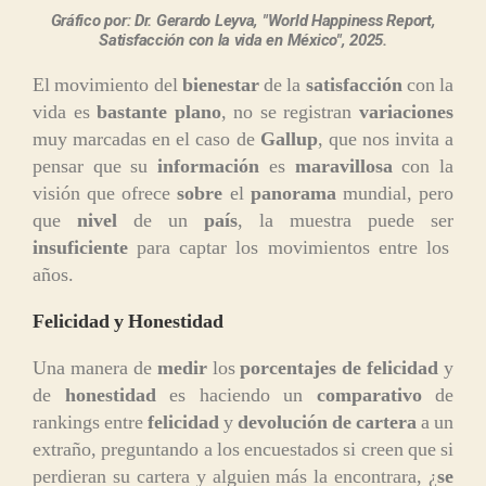
Gráfico por: Dr. Gerardo Leyva, "World Happiness Report,
Satisfacción con la vida en México", 2025.
El movimiento del
bienestar
de la
satisfacción
con la
vida es
bastante plano
, no se registran
variaciones
muy marcadas en el caso de
Gallup
, que nos invita a
pensar que su
información
es
maravillosa
con la
visión que ofrece
sobre
el
panorama
mundial, pero
que
nivel
de un
país
, la muestra puede ser
insuficiente
para captar los movimientos entre los
años.
Felicidad y Honestidad
Una manera de
medir
los
porcentajes de felicidad
y
de
honestidad
es haciendo un
comparativo
de
rankings entre
felicidad
y
devolución de cartera
a un
extraño, preguntando a los encuestados si creen que si
perdieran su cartera y alguien más la encontrara, ¿
se