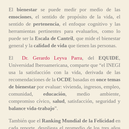
El
bienestar
se puede medir por medio de las
emociones
, el sentido de propósito de la vida, el
sentido de
pertenencia
, el enfoque cognitivo y las
herramientas pertinentes para evaluarlos, como lo
puede ser la
Escala de Cantril
, que mide el bienestar
general y la
calidad de vida
que tienen las personas.
El
Dr. Gerardo Leyva Parra
, del
EQUIDE
,
Universidad Iberoamericana, comparte que “el INEGI
usa la satisfacción con la vida, derivada de las
recomendaciones de la
OCDE
basadas en
once temas
de bienestar
por evaluar: vivienda, ingresos, empleo,
comunidad,
educación
, medio ambiente,
compromiso cívico,
salud
, satisfacción, seguridad y
balance vida-trabajo
”.
También que el
Ranking Mundial de la Felicidad
en
cada reporte, despliega el promedio de los tres años