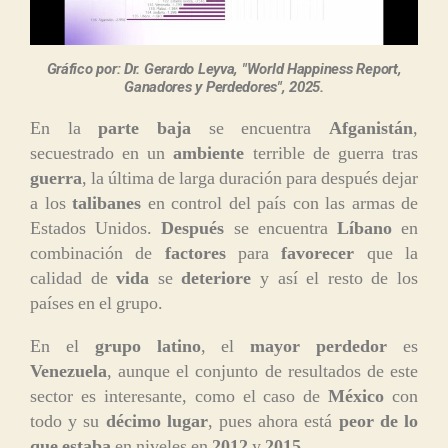
Gráfico por: Dr. Gerardo Leyva, "World Happiness Report,
Ganadores y Perdedores", 2025.
En la
parte baja
se encuentra
Afganistán
,
secuestrado en un
ambiente
terrible de guerra tras
guerra
, la última de larga duración para después dejar
a los
talibanes
en control del país con las armas de
Estados Unidos.
Después
se encuentra
Líbano
en
combinación de
factores
para
favorecer
que la
calidad de
vida
se
deteriore
y así el resto de los
países en el grupo.
En el
grupo latino
, el
mayor perdedor
es
Venezuela
, aunque el conjunto de resultados de este
sector es interesante, como el caso de
México
con
todo y su
décimo lugar
, pues ahora está
peor de lo
que estaba
en niveles en
2012
y
2015
.