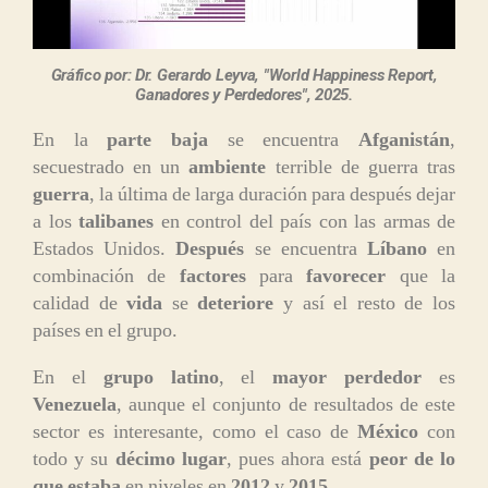
Gráfico por: Dr. Gerardo Leyva, "World Happiness Report,
Ganadores y Perdedores", 2025.
En la
parte baja
se encuentra
Afganistán
,
secuestrado en un
ambiente
terrible de guerra tras
guerra
, la última de larga duración para después dejar
a los
talibanes
en control del país con las armas de
Estados Unidos.
Después
se encuentra
Líbano
en
combinación de
factores
para
favorecer
que la
calidad de
vida
se
deteriore
y así el resto de los
países en el grupo.
En el
grupo latino
, el
mayor perdedor
es
Venezuela
, aunque el conjunto de resultados de este
sector es interesante, como el caso de
México
con
todo y su
décimo lugar
, pues ahora está
peor de lo
que estaba
en niveles en
2012
y
2015
.