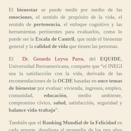
El
bienestar
se puede medir por medio de las
emociones
, el sentido de propósito de la vida, el
sentido de
pertenencia
, el enfoque cognitivo y las
herramientas pertinentes para evaluarlos, como lo
puede ser la
Escala de Cantril
, que mide el bienestar
general y la
calidad de vida
que tienen las personas.
El
Dr. Gerardo Leyva Parra
, del
EQUIDE
,
Universidad Iberoamericana, comparte que “el INEGI
usa la satisfacción con la vida, derivada de las
recomendaciones de la
OCDE
basadas en
once temas
de bienestar
por evaluar: vivienda, ingresos, empleo,
comunidad,
educación
, medio ambiente,
compromiso cívico,
salud
, satisfacción, seguridad y
balance vida-trabajo
”.
También que el
Ranking Mundial de la Felicidad
en
cada reporte, despliega el promedio de los tres años