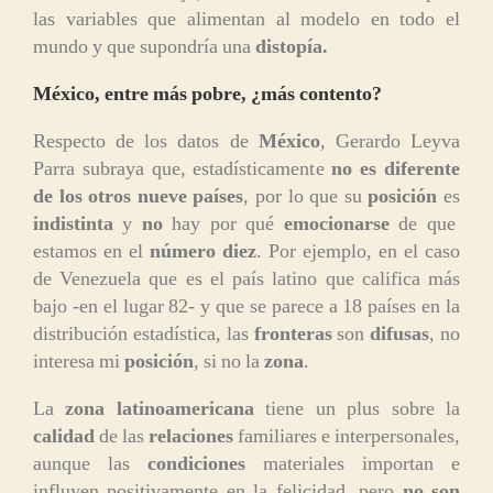
las variables que alimentan al modelo en todo el
mundo y que supondría una
distopía.
México, entre más pobre, ¿más contento?
Respecto de los datos de
México
, Gerardo Leyva
Parra subraya que, estadísticamente
no es diferente
de los otros nueve países
, por lo que su
posición
es
indistinta
y
no
hay por qué
emocionarse
de que
estamos en el
número diez
. Por ejemplo, en el caso
de Venezuela que es el país latino que califica más
bajo -en el lugar 82- y que se parece a 18 países en la
distribución estadística, las
fronteras
son
difusas
, no
interesa mi
posición
, si no la
zona
.
La
zona latinoamericana
tiene un plus sobre la
calidad
de las
relaciones
familiares e interpersonales,
aunque las
condiciones
materiales importan e
influyen positivamente en la felicidad, pero
no son