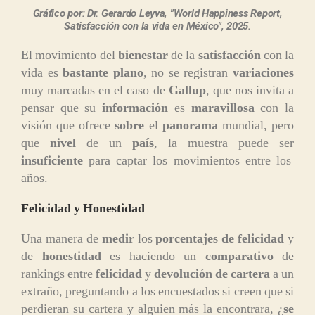
Gráfico por: Dr. Gerardo Leyva, "World Happiness Report,
Satisfacción con la vida en México", 2025.
El movimiento del
bienestar
de la
satisfacción
con la
vida es
bastante plano
, no se registran
variaciones
muy marcadas en el caso de
Gallup
, que nos invita a
pensar que su
información
es
maravillosa
con la
visión que ofrece
sobre
el
panorama
mundial, pero
que
nivel
de un
país
, la muestra puede ser
insuficiente
para captar los movimientos entre los
años.
Felicidad y Honestidad
Una manera de
medir
los
porcentajes de felicidad
y
de
honestidad
es haciendo un
comparativo
de
rankings entre
felicidad
y
devolución de cartera
a un
extraño, preguntando a los encuestados si creen que si
perdieran su cartera y alguien más la encontrara, ¿
se