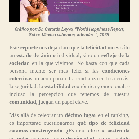
Gráfico por: Dr. Gerardo Leyva, "World Happiness Report,
Sobre México sabemos, además...", 2025.
Este
reporte
nos deja claro que la
felicidad
no
es sólo
un
estado de ánimo
individual, sino un
reflejo de la
sociedad
en la que vivimos. No basta con que cada
persona intente ser más feliz si las
condiciones
colectivas
no acompañan. La confianza en los demás,
la seguridad, la
estabilidad
económica y emocional, e
incluso la percepción que tenemos de nuestra
comunidad
, juegan un papel clave.
Más allá de celebrar un
décimo lugar
en el ranking,
es importante cuestionarnos
qué tipo de felicidad
estamos construyendo
. ¿Es una felicidad
sostenida
en
redes
cercanas, pero
desvinculada
de un sentido