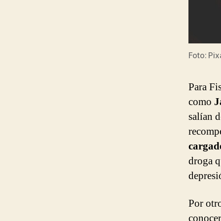
Foto: Pix
Para Fi
como
J
salían 
recompe
cargado
droga qu
depresi
Por otr
conocer