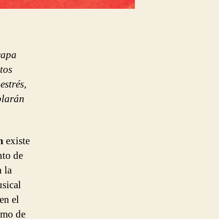
capa
tos
estrés,
oblarán
in
existe
nto de
 la
sical
en el
imo de