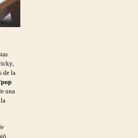
tas
icky,
s de la
“
pop
de una
 la
de
ajó