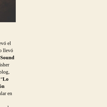
evó el
o llevó
 Sound
isher
blog,
 “
Lo
ión
ular en