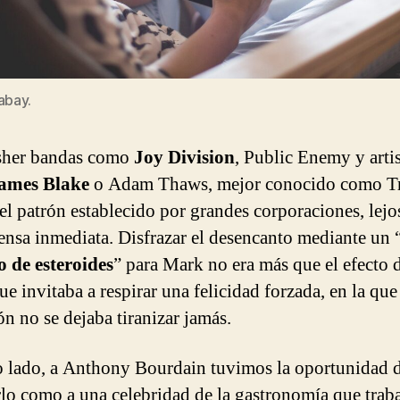
abay.
sher bandas como
Joy Division
, Public Enemy y artis
ames Blake
o Adam Thaws, mejor conocido como Tr
del patrón establecido por grandes corporaciones, lejo
nsa inmediata. Disfrazar el desencanto mediante un 
 de esteroides
” para Mark no era más que el efecto 
e invitaba a respirar una felicidad forzada, en la que
ón no se dejaba tiranizar jamás.
o lado, a Anthony Bourdain tuvimos la oportunidad 
lo como a una celebridad de la gastronomía que trab