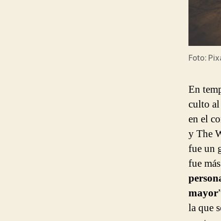
Foto: Pix
En tempo
culto al
en el c
y The W
fue un 
fue más
persona
mayor
la que 