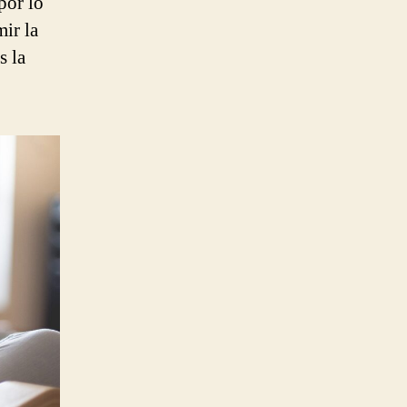
por lo
ir la
s la