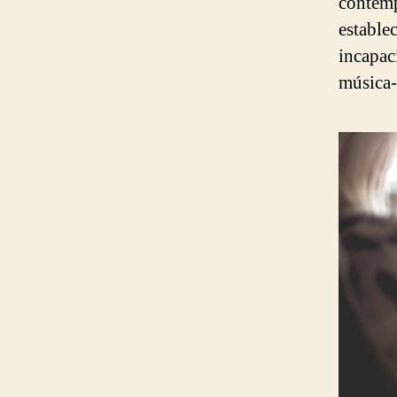
contemp
estable
incapac
música-