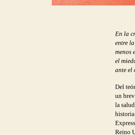
En la c
entre l
menos e
el miedo
ante el
Del teór
un brev
la salu
histori
Express
Reino U