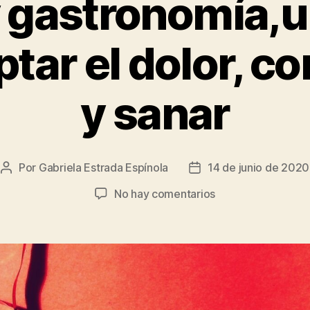
 gastronomía,
tar el dolor, c
y sanar
Por
Gabriela Estrada Espínola
14 de junio de 2020
Autor
Fecha
de
de
en
No hay comentarios
la
la
Música
entrada
entrada
y
gastronomía,un
camino
para
aceptar
el