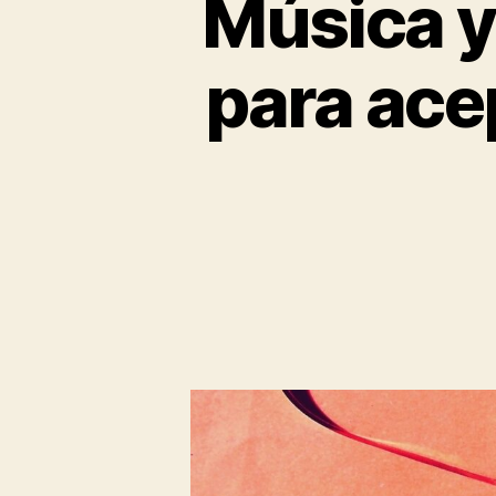
Música y
para acep