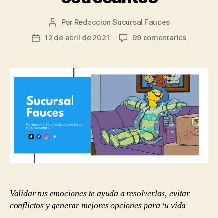
Por
Redaccion Sucursal Fauces
Autor
de
en
12 de abril de 2021
99 comentarios
Fecha
la
Formas
de
entrada
de
la
mantene
entrada
la
calma
en
moment
emocion
estresan
Validar tus emociones te ayuda a resolverlas, evitar
conflictos y generar mejores opciones para tu vida