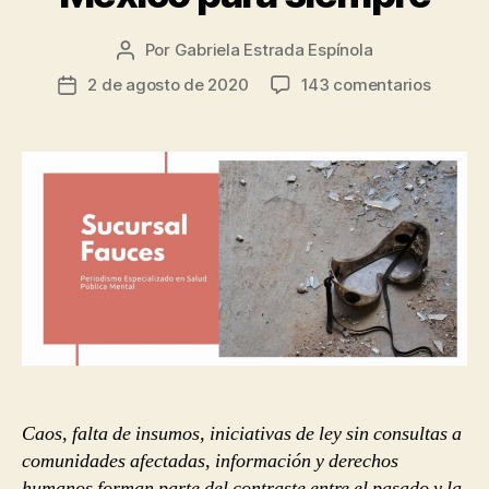
Por
Gabriela Estrada Espínola
Autor
de
en
2 de agosto de 2020
143 comentarios
Fecha
la
Cómo
de
entrada
la
la
COVID-
entrada
19
cambió
la
industr
de
los
psiquiá
en
México
para
siempr
Caos, falta de insumos, iniciativas de ley sin consultas a
comunidades afectadas, información y derechos
humanos forman parte del contraste entre el pasado y la