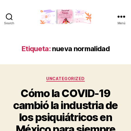
Search
Menú
Sucursal
Fauces
Etiqueta:
nueva normalidad
Categorías
UNCATEGORIZED
Cómo la COVID-19
cambió la industria de
los psiquiátricos en
México para siempre