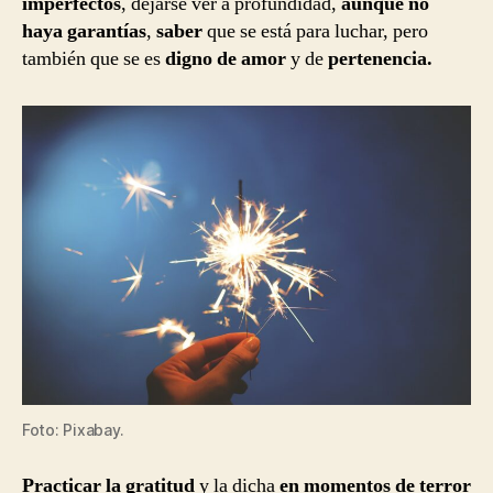
imperfectos
, dejarse ver a profundidad,
aunque no
haya garantías
,
saber
que se está para luchar, pero
también que se es
digno de amor
y de
pertenencia.
Foto: Pixabay.
Practicar la gratitud
y la dicha
en momentos de terror