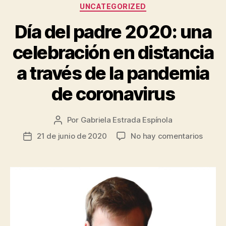
Categorías
UNCATEGORIZED
Día del padre 2020: una
celebración en distancia
a través de la pandemia
de coronavirus
Por
Gabriela Estrada Espínola
Autor
de
en
21 de junio de 2020
No hay comentarios
Fecha
la
Día
de
entrada
del
la
padre
entrada
2020:
una
celebr
en
distan