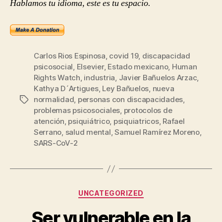
Hablamos tu idioma, este es tu espacio.
Carlos Rios Espinosa
,
covid 19
,
discapacidad
psicosocial
,
Elsevier
,
Estado mexicano
,
Human
Rights Watch
,
industria
,
Javier Bañuelos Arzac
,
Kathya D´Artigues
,
Ley Bañuelos
,
nueva
normalidad
,
personas con discapacidades
,
Etiquetas
problemas psicosociales
,
protocolos de
atención
,
psiquiátrico
,
psiquiatricos
,
Rafael
Serrano
,
salud mental
,
Samuel Ramírez Moreno
,
SARS-CoV-2
Categorías
UNCATEGORIZED
Ser vulnerable en la