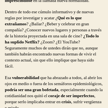
imprescindible
en la llamada nueva normalidad.
Dentro de todo ese cúmulo informativo y de nuevas
reglas por investigar y acatar ¿
Qué es lo que
extrañamos
? ¿Bailar? ¿Beber y celebrar en gran
compañía? ¿Conocer nuevos lugares y personas a través
de la historia proyectada en una sala de cine?
¿Todo lo
ha suplido Netflix?
¿Zoom? ¿El YouTube?
Seguramente muchos de ustedes dirán que no, aunque
también habrán encontrado nuevas formas de vivir el
contexto actual, sin que ello implique que haya sido
fácil.
Esa
vulnerabilidad
que ha abrazado a todos, al abrir los
ojos en medio o fuera de los semáforos epidemiológicos,
podría ser una gran bofetada
, especialmente cuando la
cotidianidad nos quitó el
coraje de ser imperfectos
,
porque serlo implicaba entrar en
crisis
, sufrir vergüenza
y miedo.