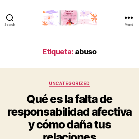
Search
Menú
Sucursal
Fauces
Etiqueta:
abuso
Categorías
UNCATEGORIZED
Qué es la falta de
responsabilidad afectiva
y cómo daña tus
relaciones