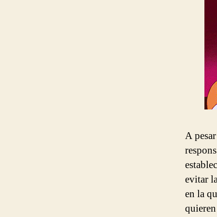
A pesar
respons
estable
evitar l
en la q
quieren