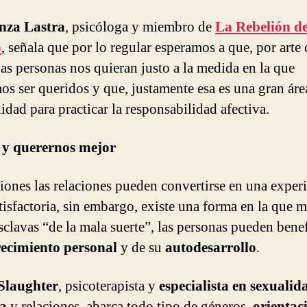
nza Lastra
, psicóloga y miembro de
La Rebelión de
o
, señala que por lo regular esperamos a que, por arte 
las personas nos quieran justo a la medida en la que
os ser queridos y que, justamente esa es una gran áre
idad para practicar la responsabilidad afectiva.
 y querernos mejor
iones las relaciones pueden convertirse en una exper
tisfactoria, sin embargo, existe una forma en la que m
esclavas “de la mala suerte”, las personas pueden benef
recimiento personal
y de su
autodesarrollo
.
Slaughter
, psicoterapista y
especialista en sexualid
a
y relaciones, abarca todo tipo de géneros,
orientac