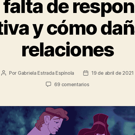
 falta de respo
tiva y cómo dañ
relaciones
Por
Gabriela Estrada Espínola
19 de abril de 2021
Autor
Fecha
de
de
en
69 comentarios
la
la
Qué
entrada
entrada
es
la
falta
de
responsabilidad
afectiva