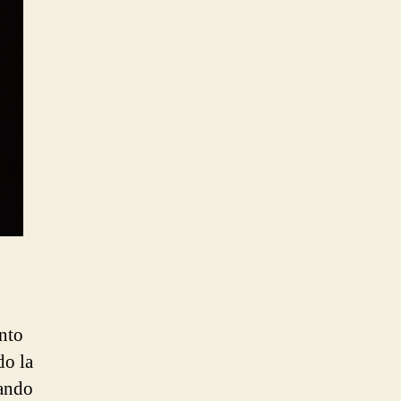
ento
do la
uando