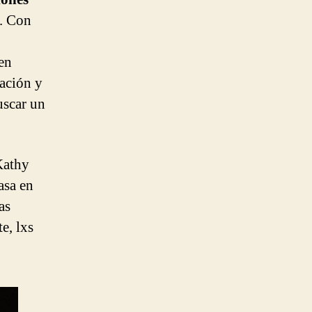
. Con
nen
cación y
uscar un
Kathy
asa en
as
e, lxs