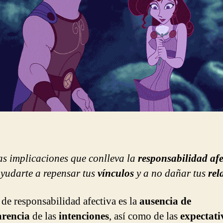
y
cómo
daña
tus
relaciones
as implicaciones que conlleva la
responsabilidad afe
yudarte a repensar tus
vínculos
y a no dañar tus
rel
 de responsabilidad afectiva es la
ausencia de
arencia
de las
intenciones
, así como de las
expectati