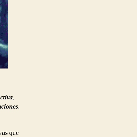
ctiva
,
aciones
.
vas
que