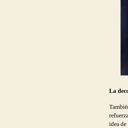
La dec
También
refuerz
idea de