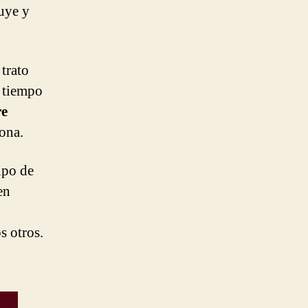
ruye y
trato
l tiempo
re
sona.
tipo de
en
o
s otros.