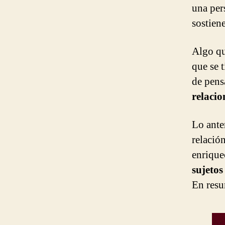
una per
sostiene
Algo qu
que se 
de pen
relacio
Lo anter
relación
enrique
sujetos
En resu