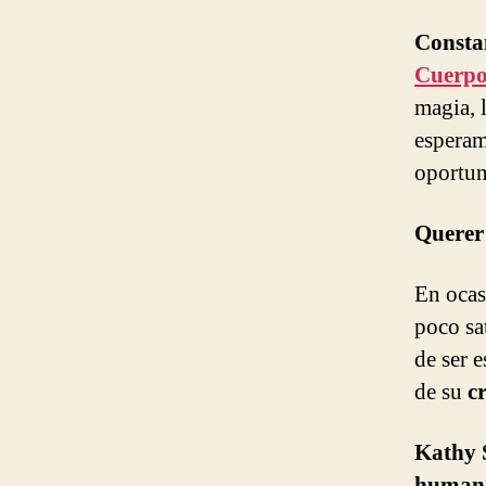
Consta
Cuerp
magia, 
esperam
oportun
Querer
En ocas
poco sa
de ser 
de su
c
Kathy 
human