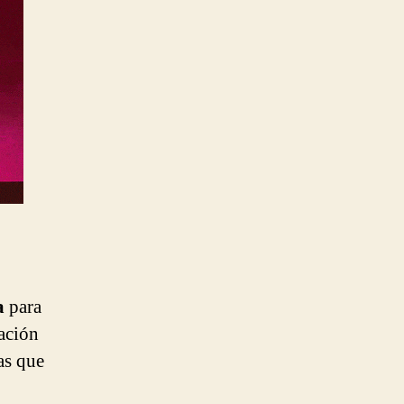
a
para
ación
as que