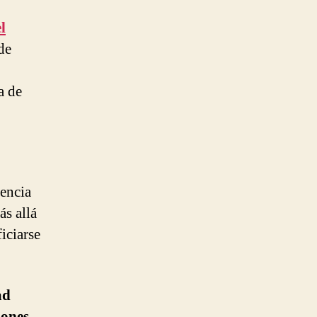
l
de
a de
iencia
ás allá
iciarse
ad
iones