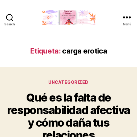
Search
Menú
Sucursal
Fauces
Etiqueta:
carga erotica
Categorías
UNCATEGORIZED
Qué es la falta de
responsabilidad afectiva
y cómo daña tus
relaciones