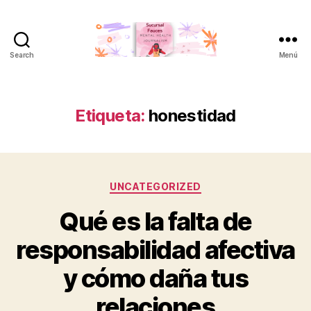
Search
Menú
Sucursal
Fauces
Etiqueta:
honestidad
Categorías
UNCATEGORIZED
Qué es la falta de
responsabilidad afectiva
y cómo daña tus
relaciones