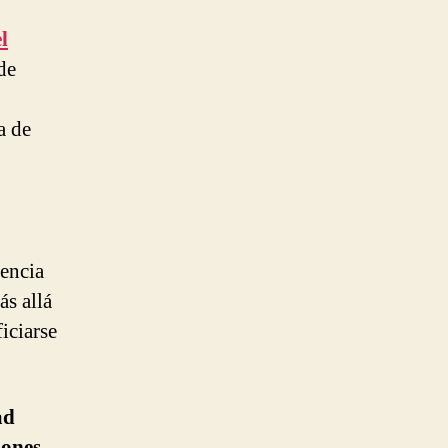
l
de
a de
iencia
ás allá
iciarse
ad
iones