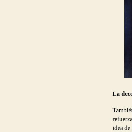
La dec
También
refuerz
idea de