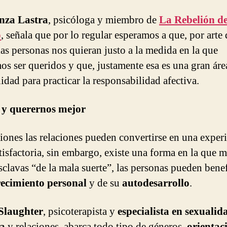
nza Lastra
, psicóloga y miembro de
La Rebelión de
o
, señala que por lo regular esperamos a que, por arte 
las personas nos quieran justo a la medida en la que
os ser queridos y que, justamente esa es una gran áre
idad para practicar la responsabilidad afectiva.
 y querernos mejor
iones las relaciones pueden convertirse en una exper
tisfactoria, sin embargo, existe una forma en la que m
esclavas “de la mala suerte”, las personas pueden benef
recimiento personal
y de su
autodesarrollo
.
Slaughter
, psicoterapista y
especialista en sexualid
a
y relaciones, abarca todo tipo de géneros,
orientac