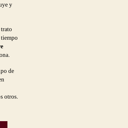
ruye y
trato
l tiempo
re
sona.
tipo de
en
o
s otros.