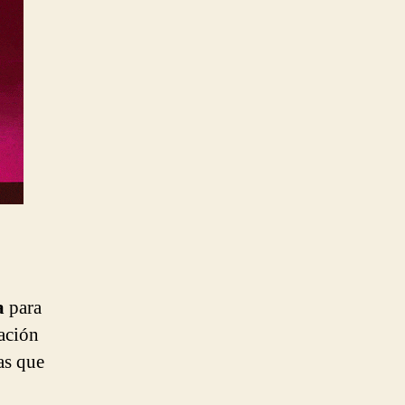
a
para
ación
as que