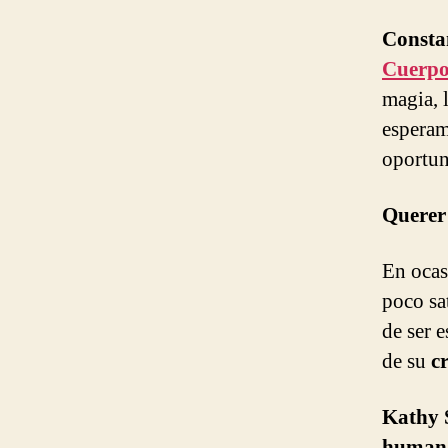
Consta
Cuerp
magia, 
esperam
oportun
Querer
En ocas
poco sa
de ser 
de su
c
Kathy 
human