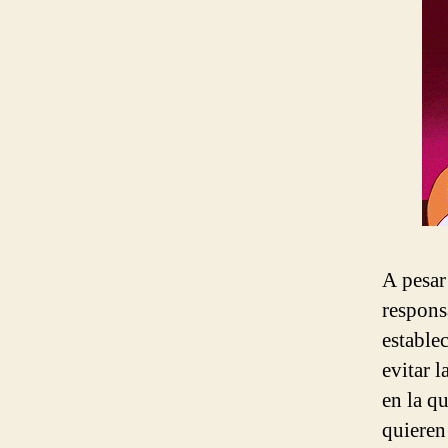
A pesar
respons
estable
evitar l
en la q
quieren