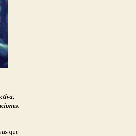
ctiva
,
aciones
.
vas
que