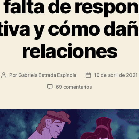
 falta de respo
tiva y cómo dañ
relaciones
Por
Gabriela Estrada Espínola
19 de abril de 2021
Autor
Fecha
de
de
en
69 comentarios
la
la
Qué
entrada
entrada
es
la
falta
de
responsabilidad
afectiva