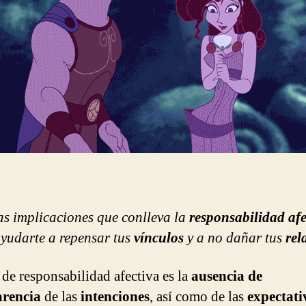
y
cómo
daña
tus
relaciones
as implicaciones que conlleva la
responsabilidad afe
yudarte a repensar tus
vínculos
y a no dañar tus
rel
 de responsabilidad afectiva es la
ausencia de
arencia
de las
intenciones
, así como de las
expectati