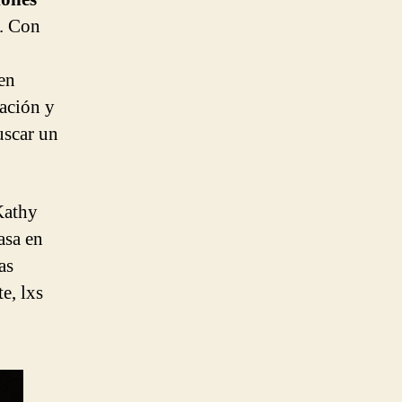
. Con
nen
cación y
uscar un
Kathy
asa en
as
e, lxs