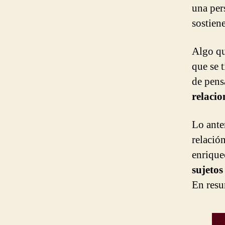
una per
sostiene
Algo qu
que se 
de pen
relacio
Lo anter
relación
enrique
sujetos
En resu