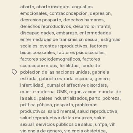
aborto
,
aborto inseguro
,
angustias
emocionales
,
contraconcepcion
,
depresion
,
depresion posparto
,
derechos humanos
,
derechos reproductivos
,
desarrollo infantil
,
discapacidades
,
embarazo
,
enfermedades
,
enfermedades de transmision sexual
,
estigmas
sociales
,
eventos reproductivos
,
factores
biopsicosociales
,
factores psicosociales
,
factores sociodemograficos
,
factores
socioeconomicos
,
fertilidad
,
fondo de
poblacion de las naciones unidas
,
gabriela
Etiquetas
estrada
,
gabriela estrada espinola
,
genero
,
infertilidad
,
journal of affective disorders
,
muerte materna
,
OMS
,
organizacion mundial de
la salud
,
paises industrializados
,
parto
,
pobreza
,
política pública
,
posparto
,
problemas
productivos
,
salud mental
,
salud reproductiva
,
salud reproductiva de las mujeres
,
salud
sexual
,
servicios públicos de salud
,
unfpa
,
vih
,
violencia de genero
,
violencia obstetrica
,