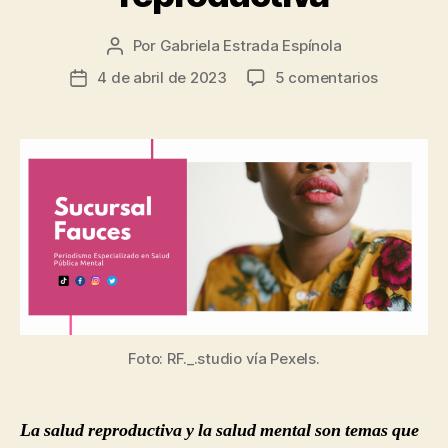
Por
Gabriela Estrada Espínola
Autor
de
en
4 de abril de 2023
5 comentarios
Fecha
la
Formas
de
entrada
en
la
las
entrada
que
tu
salud
mental
se
relaciona
con
tu
salud
Foto: RF._.studio vía Pexels.
reproduct
La salud reproductiva y la salud mental son temas que