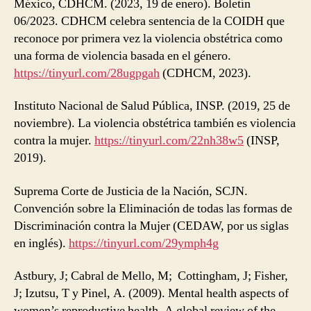
México, CDHCM. (2023, 19 de enero). Boletín
06/2023. CDHCM celebra sentencia de la COIDH que
reconoce por primera vez la violencia obstétrica como
una forma de violencia basada en el género.
https://tinyurl.com/28ugpgah
(CDHCM, 2023).
Instituto Nacional de Salud Pública, INSP. (2019, 25 de
noviembre). La violencia obstétrica también es violencia
contra la mujer.
https://tinyurl.com/22nh38w5
(INSP,
2019).
Suprema Corte de Justicia de la Nación, SCJN.
Convención sobre la Eliminación de todas las formas de
Discriminación contra la Mujer (CEDAW, por us siglas
en inglés).
https://tinyurl.com/29ymph4g
Astbury, J; Cabral de Mello, M; Cottingham, J; Fisher,
J; Izutsu, T y Pinel, A. (2009). Mental health aspects of
women’s reproductive health. A global review of the