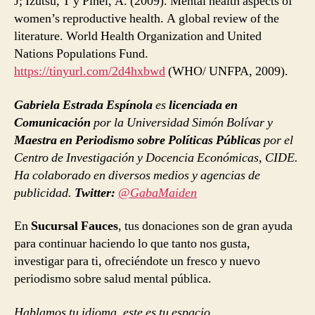
J; Izutsu, T y Pinel, A. (2009). Mental health aspects of
women’s reproductive health. A global review of the
literature. World Health Organization and United
Nations Populations Fund.
https://tinyurl.com/2d4hxbwd
(WHO/ UNFPA, 2009).
Gabriela Estrada Espínola
es
licenciada en
Comunicación
por la Universidad Simón Bolívar y
Maestra en Periodismo sobre Políticas Públicas
por el
Centro de Investigación y Docencia Económicas, CIDE.
Ha colaborado en diversos medios y agencias de
publicidad.
Twitter:
@GabaMaiden
En
Sucursal Fauces
, tus donaciones son de gran ayuda
para continuar haciendo lo que tanto nos gusta,
investigar para ti, ofreciéndote un fresco y nuevo
periodismo sobre salud mental pública.
Hablamos tu idioma, este es tu espacio.