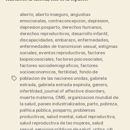
aborto
,
aborto inseguro
,
angustias
emocionales
,
contraconcepcion
,
depresion
,
depresion posparto
,
derechos humanos
,
derechos reproductivos
,
desarrollo infantil
,
discapacidades
,
embarazo
,
enfermedades
,
enfermedades de transmision sexual
,
estigmas
sociales
,
eventos reproductivos
,
factores
biopsicosociales
,
factores psicosociales
,
factores sociodemograficos
,
factores
socioeconomicos
,
fertilidad
,
fondo de
poblacion de las naciones unidas
,
gabriela
Etiquetas
estrada
,
gabriela estrada espinola
,
genero
,
infertilidad
,
journal of affective disorders
,
muerte materna
,
OMS
,
organizacion mundial de
la salud
,
paises industrializados
,
parto
,
pobreza
,
política pública
,
posparto
,
problemas
productivos
,
salud mental
,
salud reproductiva
,
salud reproductiva de las mujeres
,
salud
sexual
,
servicios públicos de salud
,
unfpa
,
vih
,