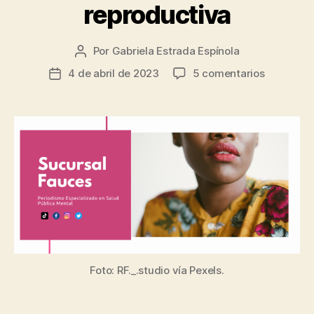
reproductiva
Por
Gabriela Estrada Espínola
Autor
de
en
4 de abril de 2023
5 comentarios
Fecha
la
Formas
de
entrada
en
la
las
entrada
que
tu
salud
mental
se
relaciona
con
tu
salud
Foto: RF._.studio vía Pexels.
reproduct