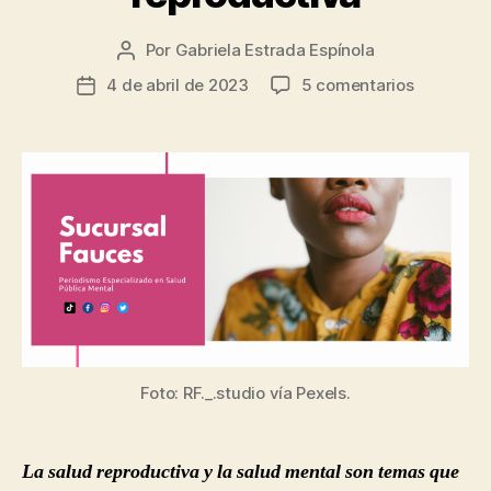
Por
Gabriela Estrada Espínola
Autor
de
en
4 de abril de 2023
5 comentarios
Fecha
la
Formas
de
entrada
en
la
las
entrada
que
tu
salud
mental
se
relaciona
con
tu
salud
Foto: RF._.studio vía Pexels.
reproduct
La salud reproductiva y la salud mental son temas que