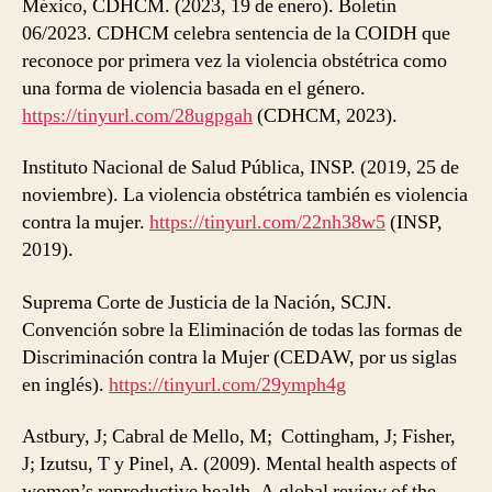
México, CDHCM. (2023, 19 de enero). Boletín
06/2023. CDHCM celebra sentencia de la COIDH que
reconoce por primera vez la violencia obstétrica como
una forma de violencia basada en el género.
https://tinyurl.com/28ugpgah
(CDHCM, 2023).
Instituto Nacional de Salud Pública, INSP. (2019, 25 de
noviembre). La violencia obstétrica también es violencia
contra la mujer.
https://tinyurl.com/22nh38w5
(INSP,
2019).
Suprema Corte de Justicia de la Nación, SCJN.
Convención sobre la Eliminación de todas las formas de
Discriminación contra la Mujer (CEDAW, por us siglas
en inglés).
https://tinyurl.com/29ymph4g
Astbury, J; Cabral de Mello, M; Cottingham, J; Fisher,
J; Izutsu, T y Pinel, A. (2009). Mental health aspects of
women’s reproductive health. A global review of the