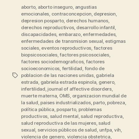
aborto
,
aborto inseguro
,
angustias
emocionales
,
contraconcepcion
,
depresion
,
depresion posparto
,
derechos humanos
,
derechos reproductivos
,
desarrollo infantil
,
discapacidades
,
embarazo
,
enfermedades
,
enfermedades de transmision sexual
,
estigmas
sociales
,
eventos reproductivos
,
factores
biopsicosociales
,
factores psicosociales
,
factores sociodemograficos
,
factores
socioeconomicos
,
fertilidad
,
fondo de
poblacion de las naciones unidas
,
gabriela
Etiquetas
estrada
,
gabriela estrada espinola
,
genero
,
infertilidad
,
journal of affective disorders
,
muerte materna
,
OMS
,
organizacion mundial de
la salud
,
paises industrializados
,
parto
,
pobreza
,
política pública
,
posparto
,
problemas
productivos
,
salud mental
,
salud reproductiva
,
salud reproductiva de las mujeres
,
salud
sexual
,
servicios públicos de salud
,
unfpa
,
vih
,
violencia de genero
,
violencia obstetrica
,